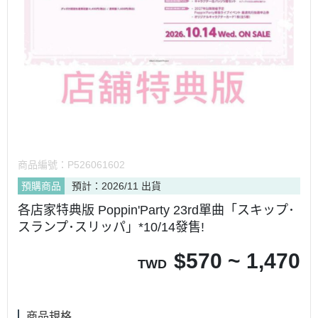
商品編號：
P526061602
預購商品
預計：2026/11 出貨
各店家特典版 Poppin'Party 23rd單曲「スキップ･
スランプ･スリッパ」*10/14發售!
$
570 ~ 1,470
TWD
商品規格