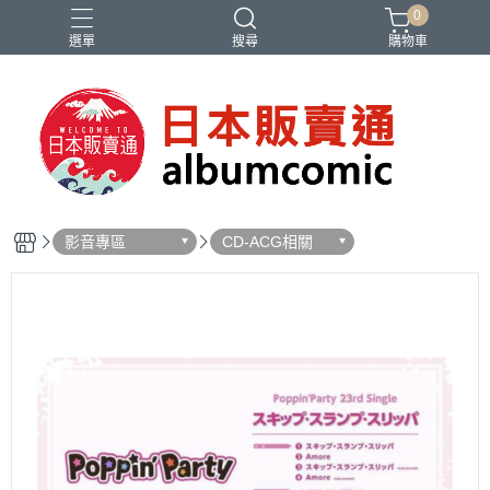
0
選單
搜尋
購物車
Ado
IDOLiSH7
バンドリ
刀劍亂舞
妮姬
影音專區
CD-ACG相關