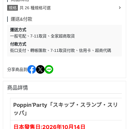
規格
共 26 種規格可選
運送&付款
運送方式
一般宅配
7-11取貨
全家超商取貨
付款方式
街口支付
轉帳匯款
7-11取貨付款
信用卡
超商代碼
分享商品到
商品詳情
Poppin’Party「スキップ・スランプ・スリ
ッパ」
日本發售日:
2026年10月14日