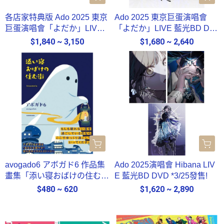
各店家特典版 Ado 2025 東京
Ado 2025 東京巨蛋演唱會
巨蛋演唱會「よだか」LIVE
「よだか」LIVE 藍光BD DV
藍光BD DVD *10/21發售!
D *10/21發售!
$1,840 ~ 3,150
$1,680 ~ 2,640
avogado6 アボガド6 作品集
Ado 2025演唱會 Hibana LIV
畫集「添い寝おばけの住む
E 藍光BD DVD *3/25發售!
街」*4/21發售!
$480 ~ 620
$1,620 ~ 2,890