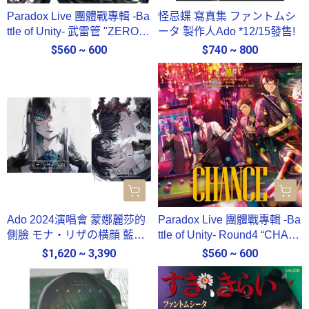
Paradox Live 團體戰專輯 -Ba
怪忌蝶 寫真集 ファントムシ
ttle of Unity- 武雷管 "ZERO"*
ータ 製作人Ado *12/15發售!
1/28發售!
$560 ~ 600
$740 ~ 800
Ado 2024演唱會 蒙娜麗莎的
Paradox Live 團體戰專輯 -Ba
側臉 モナ・リザの横顔 藍光
ttle of Unity- Round4 “CHAN
BD DVD *10/22發售!
CE”*9/24發售!
$1,620 ~ 3,390
$560 ~ 600