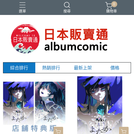
0
選單
搜尋
購物車
Ado
IDOLiSH7
バンドリ
刀劍亂舞
妮姬
綜合排行
熱銷排行
最新上架
價格