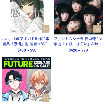
avogado6 アボガド6 作品集
ファントムシータ 怪忌蝶 1st
畫集「感情」附:插畫卡*8/21
單曲「すき、きらい」Ado擔
發售!早期0630
綱製作人 通常盤 初回盤*7/9
$450 ~ 550
$420 ~ 770
發售!