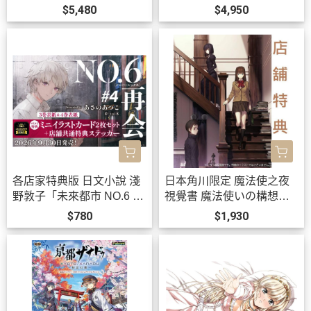
名耳機 CP-TWS01E【跨
T」WMS盤 黒崎真音 *9/22
$5,480
$4,950
境】0814*11月上旬發售!
發售!0903
各店家特典版 日文小說 淺
日本角川限定 魔法使之夜
野敦子「未來都市 NO.6 再
視覺書 魔法使いの構想形
會 #4」 *9/30發售!
而 *11/20發售!
$780
$1,930