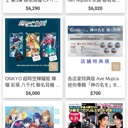
士 第3彈 聯名耳機 CP-TW
ne!! Aqours 水團 聯名耳機
S01E 附:束口袋【跨境】0
AOW01 MARKⅡ【跨境】
$6,290
$6,020
923*12月上旬發售!
0923 *12月上旬發售!
ONKYO 超時空輝耀姬 輝
各店家特典版 Ave Mujica
耀 彩葉 八千代 聯名耳機 C
迷你專輯「神の名を」Ban
P-TWS01E【跨境】0826*
G Dream! *10/21發售! 早期
$6,000
$700
11月中旬發售!
0903