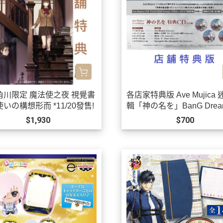
角川限定 魔法使之夜 視覺書
各店家特典版 Ave Mujica
いの構想形而 *11/20發售!
輯「神の名を」BanG Dream
0/21發售! 早期0903
$1,930
$700