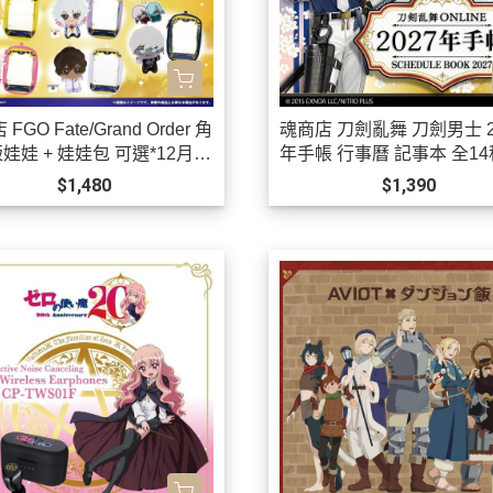
FGO Fate/Grand Order 角
魂商店 刀劍亂舞 刀劍男士 2
娃娃 + 娃娃包 可選*12月發
年手帳 行事曆 記事本 全1
選 *12月發售!
$1,480
$1,390