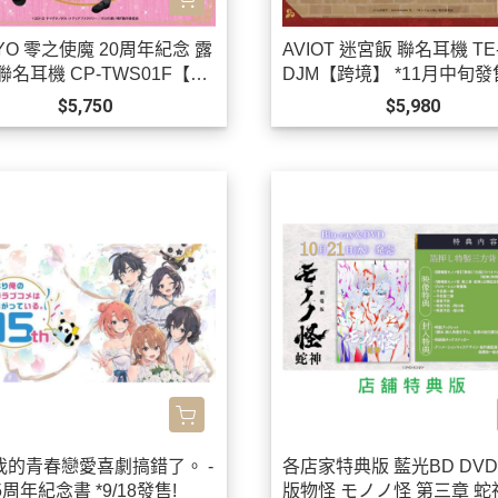
YO 零之使魔 20周年紀念 露
AVIOT 迷宮飯 聯名耳機 TE-
聯名耳機 CP-TWS01F【跨
DJM【跨境】 *11月中旬發
12月上旬發售!0923
$5,750
$5,980
我的青春戀愛喜劇搞錯了。 -
各店家特典版 藍光BD DVD
15周年紀念書 *9/18發售!
版物怪 モノノ怪 第三章 蛇神