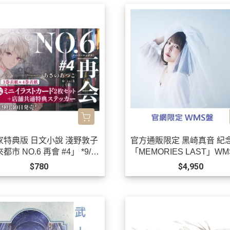
家特典版 日文小說 淺野敦子
官方通販限定 黑崎真音 紀
都市 NO.6 再會 #4」 *9/3
「MEMORIES LAST」W
!
黒崎真音 *9/22發售!0903
$780
$4,950