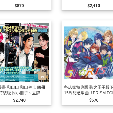
0/21發售!
$870
$2,410
漫畫 和山山 和山やま 四冊
各店家特典版 歌之王子殿下
 特裝版 附小冊子、立牌 去
15周紀念單曲「PRISM FO
OK吧、為你著迷*12/11發
ER!」STRISH *10/21發售!
$2,740
$570