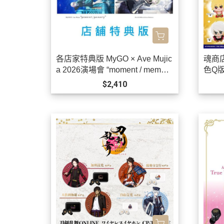
各店家特典版 MyGO × Ave Mujic
魂商店 
a 2026演場會 “moment / memor
色Q版
y” 藍光BD 特裝盤 BanG Dream!
售!
$2,410
*9/30發售!