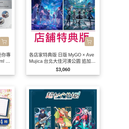
 迷你專
各店家特典版 日版 MyGO × Ave
! *1
Mujica 台北大佳河濱公園 追加公
演 2026演唱會 藍光BD BanG Dr
$3,060
eam! *1/27發售! 早期1202截止