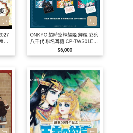
027
ONKYO 超時空輝耀姬 輝耀 彩葉
4種可
八千代 聯名耳機 CP-TWS01E
【跨境】0826*11月中旬發售!
$6,000