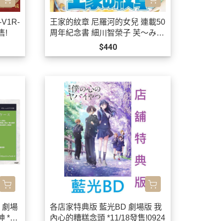
V1R-
王家的紋章 尼羅河的女兒 連載50
售!
周年紀念書 細川智榮子 芙〜みん
*9/15發售!
$440
 劇場
各店家特典版 藍光BD 劇場版 我
 *1
內心的糟糕念頭 *11/18發售!0924