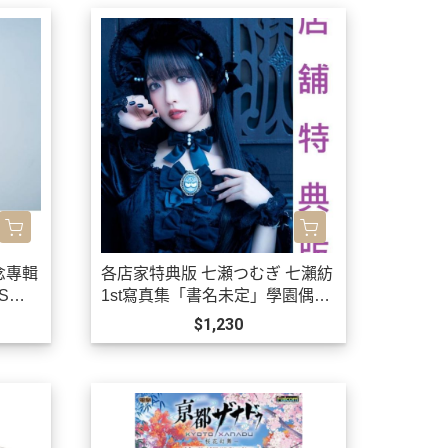
念專輯
各店家特典版 七瀬つむぎ 七瀨紡
MS盤
1st寫真集「書名未定」學園偶像
大師 有村麻央*10/30發售!
$1,230