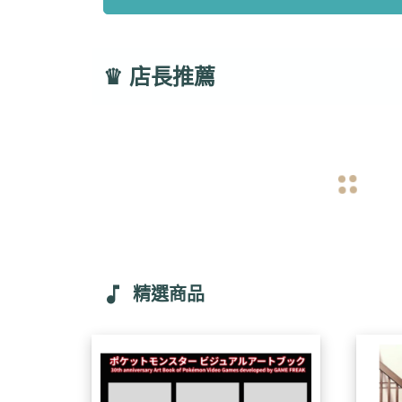
♛
店長推薦
navigate_before
music_note
精選商品