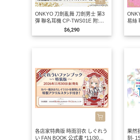
ONKYO 刀劍亂舞 刀劍男士 第3
ONK
彈 聯名耳機 CP-TWS01E 附:束
易絲 
口袋【跨境】0923*12月上旬發
境】*
$6,290
售!
各店家特典版 時雨羽衣 しぐれう
果然
い FAN BOOK 公式書 *11/30發
刻- 