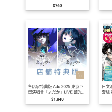
售!0901
$760
各店家特典版 Ado 2025 東京巨
日文
蛋演唱會「よだか」LIVE 藍光B
套組
D DVD *10/21發售!
唱卡拉
$1,840
售!