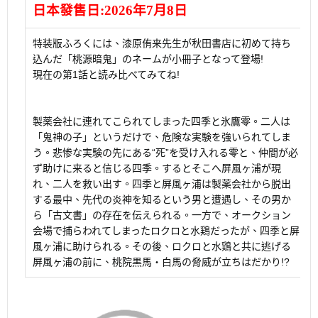
日本發售日:
2026年7月8日
特装版ふろくには、漆原侑来先生が秋田書店に初めて持ち
込んだ「桃源暗鬼」のネームが小冊子となって登場!
現在の第1話と読み比べてみてね!
製薬会社に連れてこられてしまった四季と氷鷹零。二人は
「鬼神の子」というだけで、危険な実験を強いられてしま
う。悲惨な実験の先にある“死”を受け入れる零と、仲間が必
ず助けに来ると信じる四季。するとそこへ屏風ヶ浦が現
れ、二人を救い出す。四季と屏風ヶ浦は製薬会社から脱出
する最中、先代の炎神を知るという男と遭遇し、その男か
ら「古文書」の存在を伝えられる。一方で、オークション
会場で捕らわれてしまったロクロと水鶏だったが、四季と屏
風ヶ浦に助けられる。その後、ロクロと水鶏と共に逃げる
屏風ヶ浦の前に、桃院黒馬・白馬の脅威が立ちはだかり!?