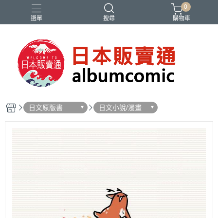
0
選單
搜尋
購物車
Ado
IDOLiSH7
バンドリ
刀劍亂舞
妮姬
日文原版書
日文小說/漫畫