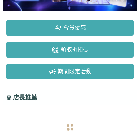
person_add_alt
會員優惠
ads_click
領取折扣碼
campaign
期間限定活動
♛
店長推薦
navigate_before
navigate_next