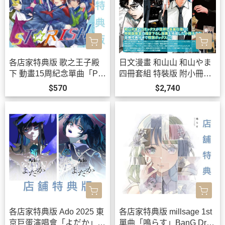
各店家特典版 歌之王子殿
日文漫畫 和山山 和山やま
下 動畫15周紀念單曲「PRI
四冊套組 特裝版 附小冊
SM FOREVER!」STRISH
子、立牌 去唱卡拉OK吧、
$570
$2,740
*10/21發售!
為你著迷*12/11發售!
各店家特典版 Ado 2025 東
各店家特典版 millsage 1st
京巨蛋演唱會「よだか」LI
單曲「鳴らす」BanG Drea