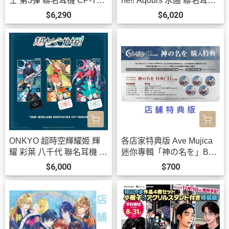
士 第3彈 聯名耳機 CP-TW
ne!! Aqours 水團 聯名耳機
S01E 附:束口袋【跨境】0
AOW01 MARKⅡ【跨境】
$6,290
$6,020
923*12月上旬發售!
0923 *12月上旬發售!
ONKYO 超時空輝耀姬 輝
各店家特典版 Ave Mujica
耀 彩葉 八千代 聯名耳機 C
迷你專輯「神の名を」Ban
P-TWS01E【跨境】0826*
G Dream! *10/21發售! 早期
$6,000
$700
11月中旬發售!
0903