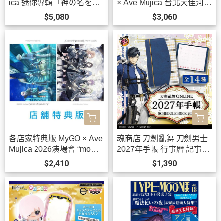
ica 迷你專輯「神の名を」
× Ave Mujica 台北大佳河濱
BanG Dream! *10/21發售!
公園 追加公演 2026演唱會
$5,080
$3,060
藍光BD BanG Dream! *1/2
7發售! 早期1202截止
各店家特典版 MyGO × Ave
魂商店 刀劍亂舞 刀劍男士
Mujica 2026演場會 “mome
2027年手帳 行事曆 記事本
nt / memory” 藍光BD 特裝
全14種可選 *12月發售!
$2,410
$1,390
盤 BanG Dream! *9/30發
售!