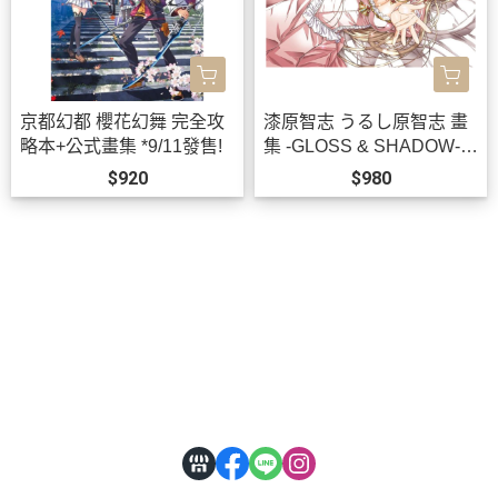
京都幻都 櫻花幻舞 完全攻
漆原智志 うるし原智志 畫
略本+公式畫集 *9/11發售!
集 -GLOSS & SHADOW-
畫冊 作品集 *9/28發售!
$920
$980
關於
全部商品
付款方式說明
會員權益說明