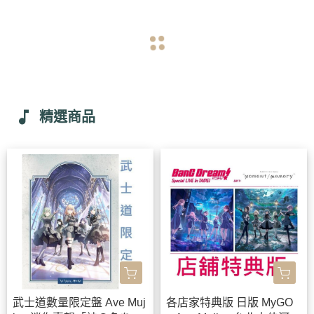
navigate_before
navigate_next
music_note
精選商品
武士道數量限定盤 Ave Muj
各店家特典版 日版 MyGO