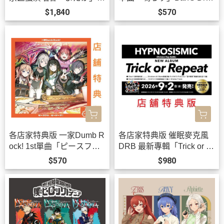
VE 藍光BD DVD *10/21發
m! *9/30發售!
$1,840
$570
售!
各店家特典版 一家Dumb R
各店家特典版 催眠麥克風
ock! 1st單曲「ピースフ
DRB 最新專輯「Trick or R
ル・ピーシーズ！」BanG
epeat」*9/2發售!
$570
$980
Dream!*9/30發售!