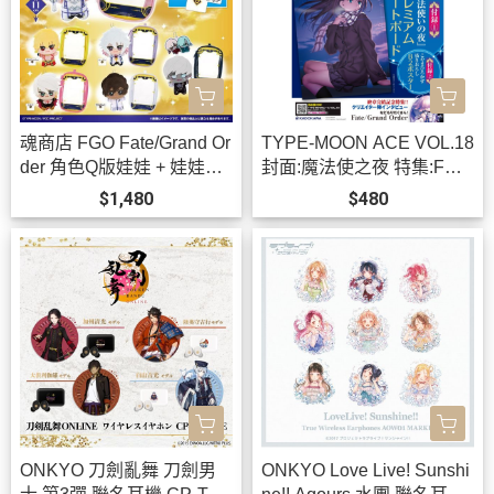
魂商店 FGO Fate/Grand Or
TYPE-MOON ACE VOL.18
der 角色Q版娃娃 + 娃娃包
封面:魔法使之夜 特集:FGO
可選*12月發售!
二部完結 *12/3發售!
$1,480
$480
ONKYO 刀劍亂舞 刀劍男
ONKYO Love Live! Sunshi