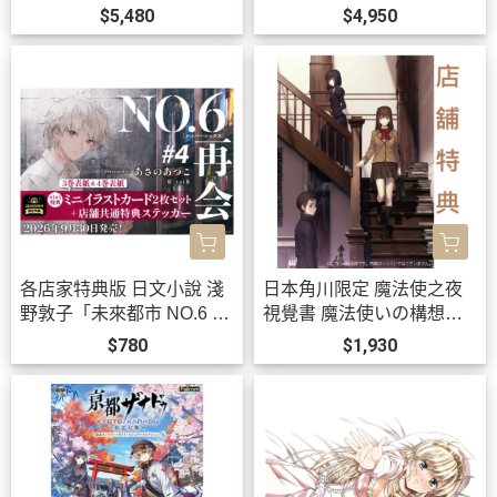
名耳機 CP-TWS01E【跨
T」WMS盤 黒崎真音 *9/22
$5,480
$4,950
境】0814*11月上旬發售!
發售!0903
各店家特典版 日文小說 淺
日本角川限定 魔法使之夜
野敦子「未來都市 NO.6 再
視覺書 魔法使いの構想形
會 #4」 *9/30發售!
而 *11/20發售!
$780
$1,930