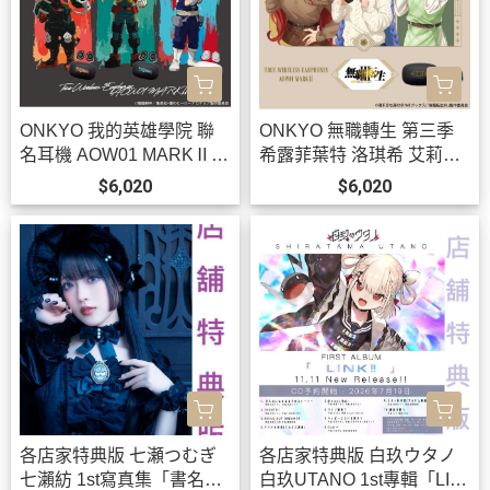
ONKYO 我的英雄學院 聯
ONKYO 無職轉生 第三季
名耳機 AOW01 MARKⅡ
希露菲葉特 洛琪希 艾莉絲
【跨境】0826*10月下旬-1
聯名耳機 AOW01 MARKⅡ
$6,020
$6,020
1月上旬發售!
【跨境】0902 *11月上旬-
中旬發售!
各店家特典版 七瀬つむぎ
各店家特典版 白玖ウタノ
七瀨紡 1st寫真集「書名未
白玖UTANO 1st專輯「LIN