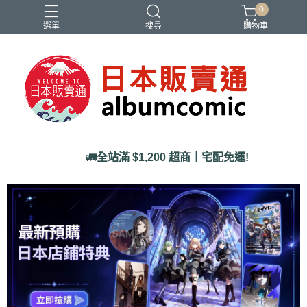
0
選單
搜尋
購物車
Ado
IDOLiSH7
バンドリ
刀劍亂舞
妮姬
🚛全站滿 $1,200 超商｜宅配免運!