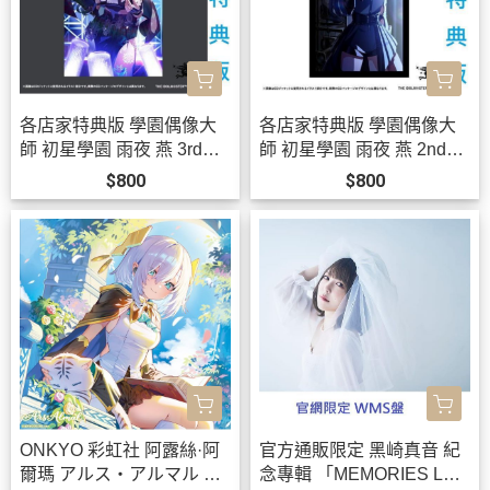
各店家特典版 學園偶像大
各店家特典版 學園偶像大
師 初星學園 雨夜 燕 3rd單
師 初星學園 雨夜 燕 2nd單
曲「クライアイ」*12/2發
曲「三分半の創世」*12/2
$800
$800
售!
發售!
ONKYO 彩虹社 阿露絲·阿
官方通販限定 黑崎真音 紀
爾瑪 アルス・アルマル 聯
念專輯 「MEMORIES LAS