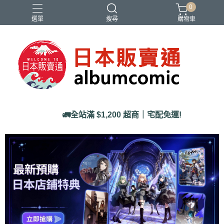
0
選單
搜尋
購物車
Ado
IDOLiSH7
バンドリ
刀劍亂舞
妮姬
🚛全站滿 $1,200 超商｜宅配免運!