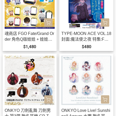
魂商店 FGO Fate/Grand Or
TYPE-MOON ACE VOL.18
der 角色Q版娃娃 + 娃娃包
封面:魔法使之夜 特集:FGO
可選*12月發售!
二部完結 *12/3發售!
$1,480
$480
ONKYO 刀劍亂舞 刀劍男
ONKYO Love Live! Sunshi