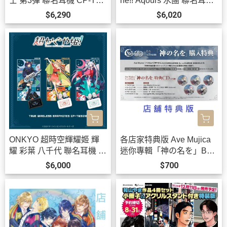
士 第3彈 聯名耳機 CP-TW
ne!! Aqours 水團 聯名耳機
S01E 附:束口袋【跨境】0
AOW01 MARKⅡ【跨境】
$6,290
$6,020
923*12月上旬發售!
0923 *12月上旬發售!
ONKYO 超時空輝耀姬 輝
各店家特典版 Ave Mujica
耀 彩葉 八千代 聯名耳機 C
迷你專輯「神の名を」Ban
P-TWS01E【跨境】0826*
G Dream! *10/21發售! 早期
$6,000
$700
11月中旬發售!
0903