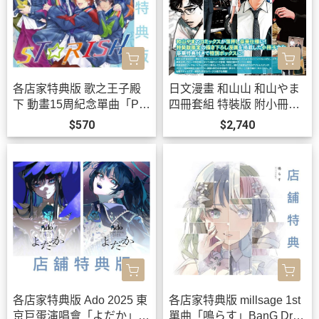
各店家特典版 歌之王子殿
日文漫畫 和山山 和山やま
下 動畫15周紀念單曲「PRI
四冊套組 特裝版 附小冊
SM FOREVER!」STRISH
子、立牌 去唱卡拉OK吧、
$570
$2,740
*10/21發售!
為你著迷*12/11發售!
各店家特典版 Ado 2025 東
各店家特典版 millsage 1st
京巨蛋演唱會「よだか」LI
單曲「鳴らす」BanG Drea