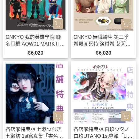
ONKYO 我的英雄學院 聯
ONKYO 無職轉生 第三季
名耳機 AOW01 MARKⅡ
希露菲葉特 洛琪希 艾莉絲
【跨境】0826*10月下旬-1
聯名耳機 AOW01 MARKⅡ
$6,020
$6,020
1月上旬發售!
【跨境】0902 *11月上旬-
中旬發售!
各店家特典版 七瀬つむぎ
各店家特典版 白玖ウタノ
七瀨紡 1st寫真集「書名未
白玖UTANO 1st專輯「LIN