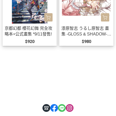
京都幻都 櫻花幻舞 完全攻
漆原智志 うるし原智志 畫
略本+公式畫集 *9/11發售!
集 -GLOSS & SHADOW-
畫冊 作品集 *9/28發售!
$920
$980
關於
全部商品
付款方式說明
會員權益說明