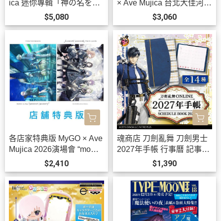
ica 迷你專輯「神の名を」
× Ave Mujica 台北大佳河濱
BanG Dream! *10/21發售!
公園 追加公演 2026演唱會
$5,080
$3,060
藍光BD BanG Dream! *1/2
7發售! 早期1202截止
各店家特典版 MyGO × Ave
魂商店 刀劍亂舞 刀劍男士
Mujica 2026演場會 “mome
2027年手帳 行事曆 記事本
nt / memory” 藍光BD 特裝
全14種可選 *12月發售!
$2,410
$1,390
盤 BanG Dream! *9/30發
售!