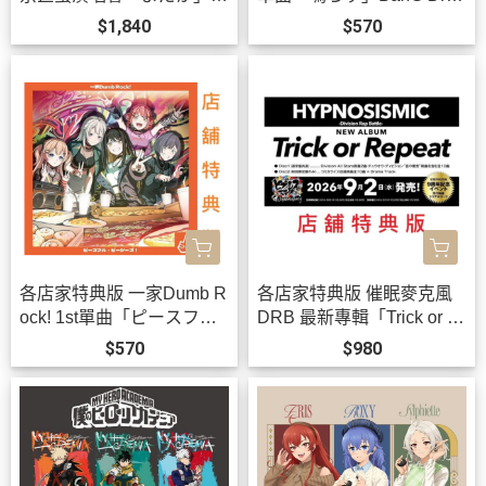
VE 藍光BD DVD *10/21發
m! *9/30發售!
$1,840
$570
售!
各店家特典版 一家Dumb R
各店家特典版 催眠麥克風
ock! 1st單曲「ピースフ
DRB 最新專輯「Trick or R
ル・ピーシーズ！」BanG
epeat」*9/2發售!
$570
$980
Dream!*9/30發售!