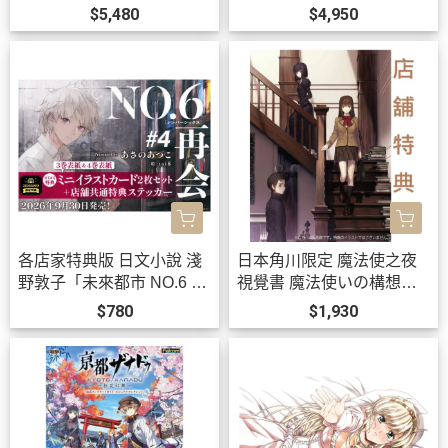
名耳機 CP-TWS01E【跨
T」WMS盤 黒崎真音 *9/22
$5,480
$4,950
境】0814*11月上旬發售!
發售!0903
各店家特典版 日文小說 淺
日本角川限定 魔法使之夜
野敦子「未來都市 NO.6 再
視覺書 魔法使いの構想形
會 #4」 *9/30發售!
而 *11/20發售!
$780
$1,930