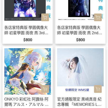
各店家特典版 學園偶像大
各店家特典版 學園偶像大
師 初星學園 雨夜 燕 3rd單
師 初星學園 雨夜 燕 2nd單
曲「クライアイ」*12/2發
曲「三分半の創世」*12/2
$800
$800
售!
發售!
ONKYO 彩虹社 阿露絲·阿
官方通販限定 黑崎真音 紀
爾瑪 アルス・アルマル 聯
念專輯 「MEMORIES LAS