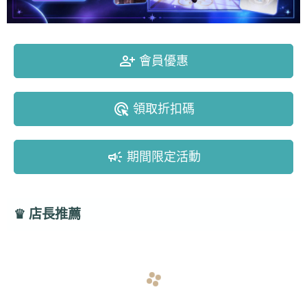
person_add_alt
會員優惠
ads_click
領取折扣碼
campaign
期間限定活動
♛
店長推薦
navigate_before
navigate_next