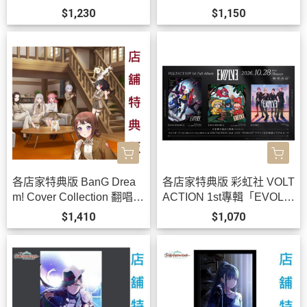
定」學園偶像大師 有村麻
K!!」*11/11發售!
$1,230
$1,150
央*10/30發售!
各店家特典版 BanG Drea
各店家特典版 彩虹社 VOLT
m! Cover Collection 翻唱曲
ACTION 1st專輯「EVOLV
專輯 Vol.11 *11/25發售!
E」0813 *10/28發售!
$1,410
$1,070