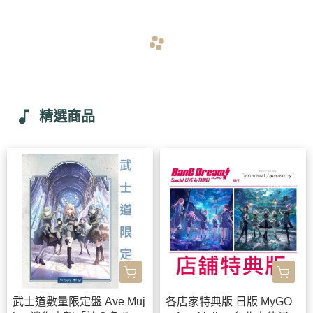
navigate_before
navigate_next
music_note
精選商品
武士道數量限定盤 Ave Muj
各店家特典版 日版 MyGO