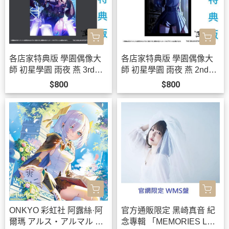
各店家特典版 學園偶像大
各店家特典版 學園偶像大
師 初星學園 雨夜 燕 3rd單
師 初星學園 雨夜 燕 2nd單
曲「クライアイ」*12/2發
曲「三分半の創世」*12/2
$800
$800
售!
發售!
ONKYO 彩虹社 阿露絲·阿
官方通販限定 黑崎真音 紀
爾瑪 アルス・アルマル 聯
念專輯 「MEMORIES LAS