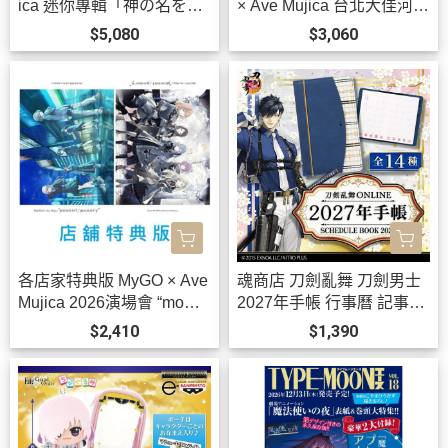
ica 迷你專輯「神の名を」
× Ave Mujica 台北大佳河濱
BanG Dream! *10/21發售!
公園 追加公演 2026演唱會
$5,080
$3,060
藍光BD BanG Dream! *1/2
7發售! 早期1202截止
各店家特典版 MyGO × Ave
魂商店 刀劍亂舞 刀劍男士
Mujica 2026演場會 “mome
2027年手帳 行事曆 記事本
nt / memory” 藍光BD 特裝
全14種可選 *12月發售!
$2,410
$1,390
盤 BanG Dream! *9/30發
售!