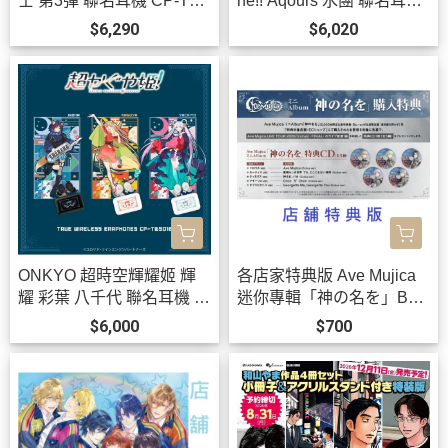
士 第3彈 聯名耳機 CP-TW
ne!! Aqours 水團 聯名耳機
S01E 附:束口袋【跨境】0
AOW01 MARKⅡ【跨境】
$6,290
$6,020
923*12月上旬發售!
0923 *12月上旬發售!
ONKYO 超時空輝耀姬 輝
各店家特典版 Ave Mujica
耀 彩葉 八千代 聯名耳機 C
迷你專輯「神の名を」Ban
P-TWS01E【跨境】0826*
G Dream! *10/21發售! 早期
$6,000
$700
11月中旬發售!
0903