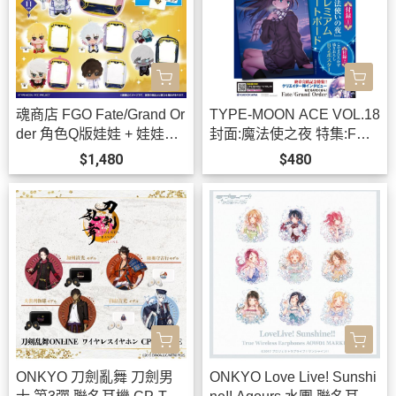
魂商店 FGO Fate/Grand Or
TYPE-MOON ACE VOL.18
der 角色Q版娃娃 + 娃娃包
封面:魔法使之夜 特集:FGO
可選*12月發售!
二部完結 *12/3發售!
$1,480
$480
ONKYO 刀劍亂舞 刀劍男
ONKYO Love Live! Sunshi