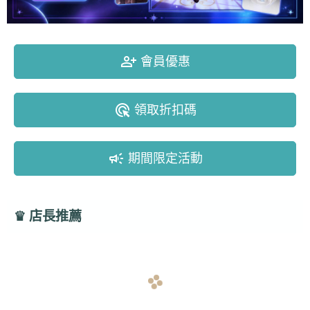
person_add_alt
會員優惠
ads_click
領取折扣碼
campaign
期間限定活動
♛
店長推薦
navigate_before
navigate_next