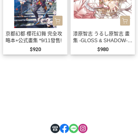
京都幻都 櫻花幻舞 完全攻
漆原智志 うるし原智志 畫
略本+公式畫集 *9/11發售!
集 -GLOSS & SHADOW-
畫冊 作品集 *9/28發售!
$920
$980
關於
全部商品
付款方式說明
會員權益說明