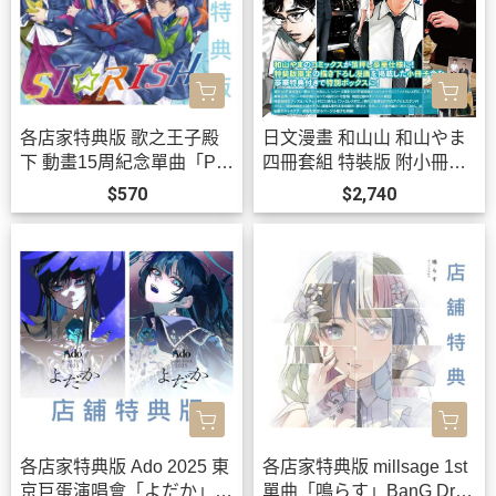
各店家特典版 歌之王子殿
日文漫畫 和山山 和山やま
下 動畫15周紀念單曲「PRI
四冊套組 特裝版 附小冊
SM FOREVER!」STRISH
子、立牌 去唱卡拉OK吧、
$570
$2,740
*10/21發售!
為你著迷*12/11發售!
各店家特典版 Ado 2025 東
各店家特典版 millsage 1st
京巨蛋演唱會「よだか」LI
單曲「鳴らす」BanG Drea