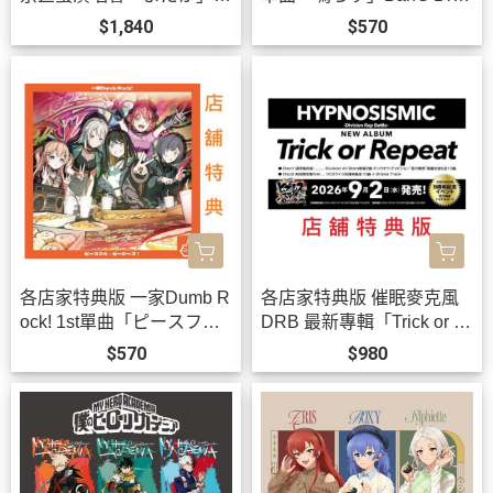
VE 藍光BD DVD *10/21發
m! *9/30發售!
$1,840
$570
售!
各店家特典版 一家Dumb R
各店家特典版 催眠麥克風
ock! 1st單曲「ピースフ
DRB 最新專輯「Trick or R
ル・ピーシーズ！」BanG
epeat」*9/2發售!
$570
$980
Dream!*9/30發售!