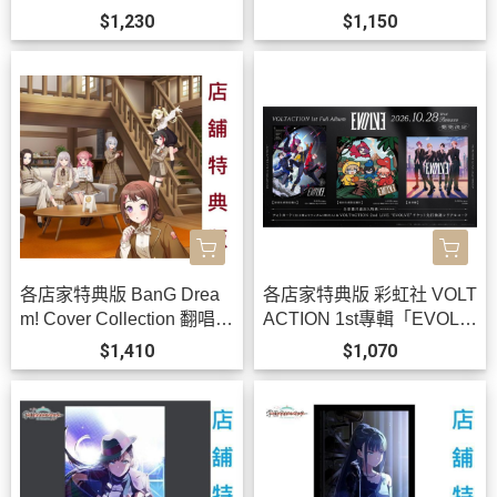
定」學園偶像大師 有村麻
K!!」*11/11發售!
$1,230
$1,150
央*10/30發售!
各店家特典版 BanG Drea
各店家特典版 彩虹社 VOLT
m! Cover Collection 翻唱曲
ACTION 1st專輯「EVOLV
專輯 Vol.11 *11/25發售!
E」0813 *10/28發售!
$1,410
$1,070