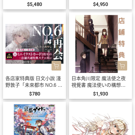
名耳機 CP-TWS01E【跨
T」WMS盤 黒崎真音 *9/22
$5,480
$4,950
境】0814*11月上旬發售!
發售!0903
各店家特典版 日文小說 淺
日本角川限定 魔法使之夜
野敦子「未來都市 NO.6 再
視覺書 魔法使いの構想形
會 #4」 *9/30發售!
而 *11/20發售!
$780
$1,930