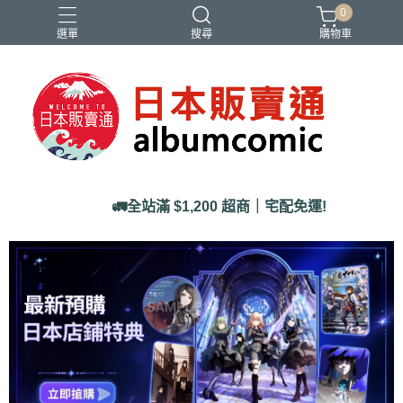
0
選單
搜尋
購物車
Ado
IDOLiSH7
バンドリ
刀劍亂舞
妮姬
🚛全站滿 $1,200 超商｜宅配免運!