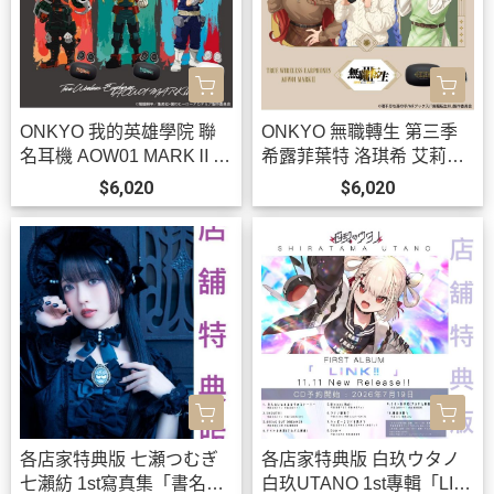
ONKYO 我的英雄學院 聯
ONKYO 無職轉生 第三季
名耳機 AOW01 MARKⅡ
希露菲葉特 洛琪希 艾莉絲
【跨境】0826*10月下旬-1
聯名耳機 AOW01 MARKⅡ
$6,020
$6,020
1月上旬發售!
【跨境】0902 *11月上旬-
中旬發售!
各店家特典版 七瀬つむぎ
各店家特典版 白玖ウタノ
七瀨紡 1st寫真集「書名未
白玖UTANO 1st專輯「LIN