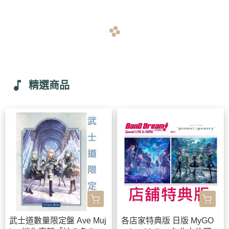
navigate_before
navigate_next
music_note
精選商品
武士道數量限定盤 Ave Muj
各店家特典版 日版 MyGO