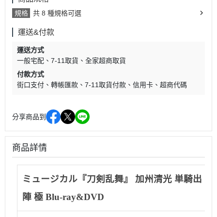
規格
共 8 種規格可選
運送&付款
運送方式
一般宅配
7-11取貨
全家超商取貨
付款方式
街口支付
轉帳匯款
7-11取貨付款
信用卡
超商代碼
分享商品到
商品詳情
ミュージカル『刀剣乱舞』 加州清光 単騎出
陣 極 Blu-ray&DVD