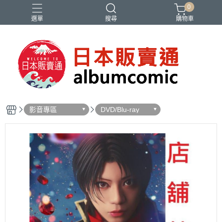
0
選單
搜尋
購物車
Ado
IDOLiSH7
バンドリ
刀劍亂舞
妮姬
影音專區
DVD/Blu-ray