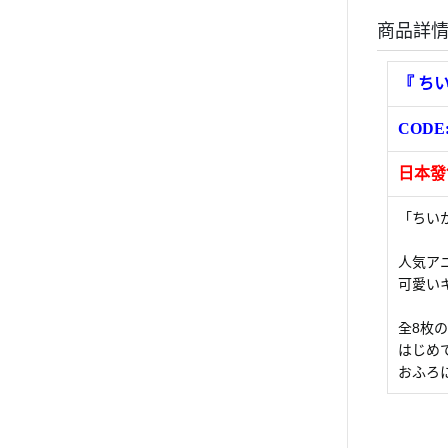
商品詳
『
ちい
CODE
日本發售
「ちい
人気ア
可愛い
全8枚
はじめ
おふろ