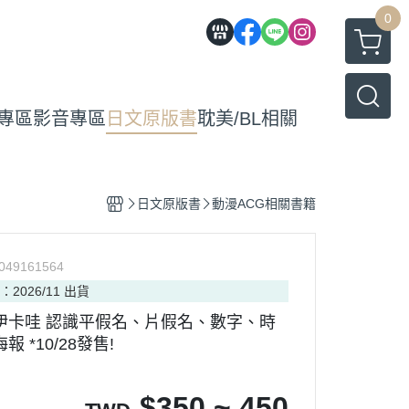
0
專區
影音專區
日文原版書
耽美/BL相關
日文原版書
動漫ACG相關書籍
049161564
：2026/11 出貨
伊卡哇 認識平假名、片假名、數字、時
 *10/28發售!
$
350 ~ 450