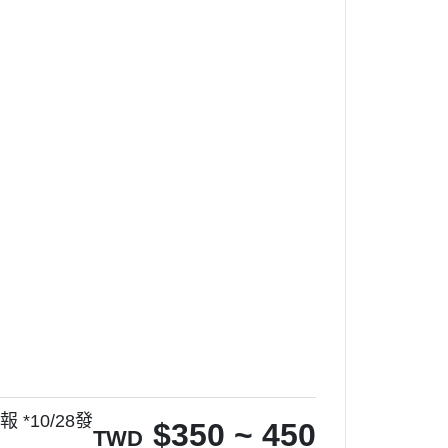
*10/28發
$
350 ~ 450
TWD