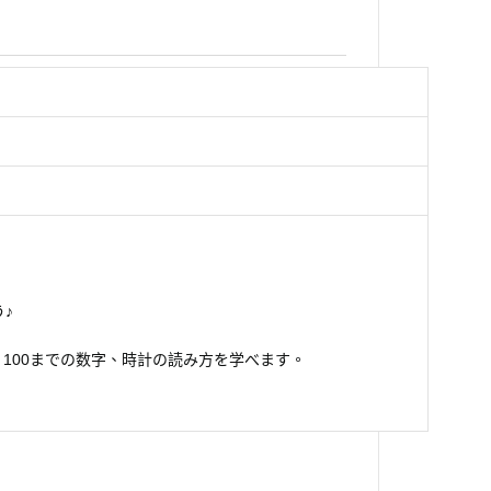
』
♪
、100までの数字、時計の読み方を学べます。