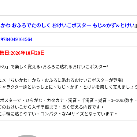
情
かわ おふろでたのしく おけいこポスター もじ&かず&とけい
:9784049161564
日:2026年10月28日
かわ」で楽しく覚える♪おふろに貼れるおけいこポスター!
ニメ「ちいかわ」から、おふろに貼れるおけいこポスターが登場!
キャラクター達といっしょに、もじ、かず、とけいを楽しく覚えましょう
のポスターで、ひらがな、カタカナ、濁音・半濁音・拗音、1~10の数字
てのおけいこから入学準備まで、長く使える内容です。
に手軽に貼りやすい、コンパクトなA4サイズとなっています。