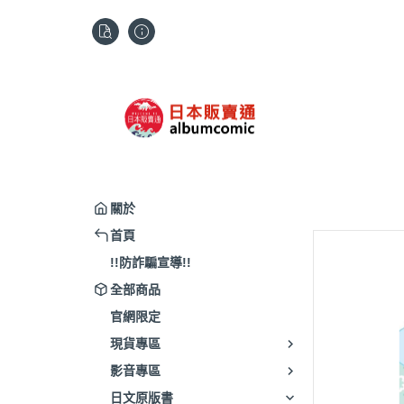
關於
首頁
!!防詐騙宣導!!
全部商品
官網限定
現貨專區
影音專區
日文原版書