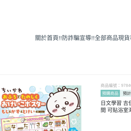
關於
首頁
!!防詐騙宣導!!
全部商品
現貨
商品編號：
9784
預購商品
預計
日文學習 吉
間 可貼浴室海報