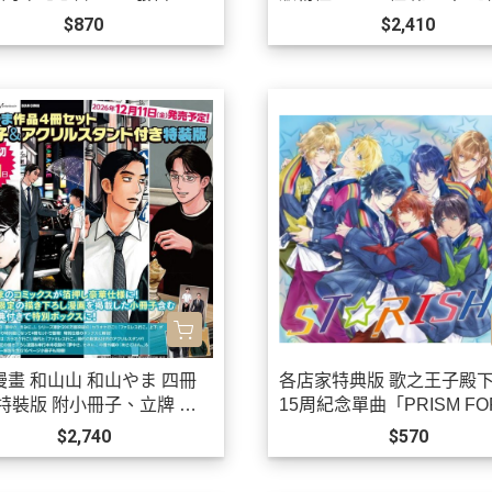
0/21發售!
$870
$2,410
漫畫 和山山 和山やま 四冊
各店家特典版 歌之王子殿下
 特裝版 附小冊子、立牌 去
15周紀念單曲「PRISM FO
OK吧、為你著迷*12/11發
ER!」STRISH *10/21發售!
$2,740
$570