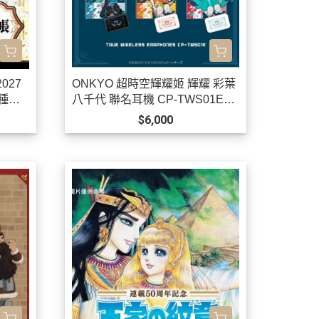
027
ONKYO 超時空輝耀姬 輝耀 彩葉
4種可
八千代 聯名耳機 CP-TWS01E
【跨境】0826*11月中旬發售!
$6,000