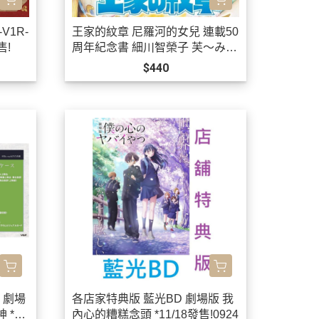
V1R-
王家的紋章 尼羅河的女兒 連載50
售!
周年紀念書 細川智榮子 芙〜みん
*9/15發售!
$440
 劇場
各店家特典版 藍光BD 劇場版 我
 *1
內心的糟糕念頭 *11/18發售!0924