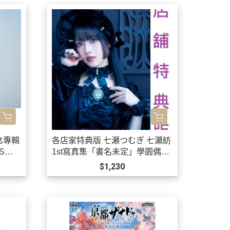
念專輯
各店家特典版 七瀬つむぎ 七瀨紡
MS盤
1st寫真集「書名未定」學園偶像
大師 有村麻央*10/30發售!
$1,230