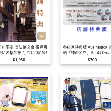
角川限定 魔法使之夜 視覺書
各店家特典版 Ave Mujica
いの構想形而 *11/20發售!
輯「神の名を」BanG Dream
0/21發售! 早期0903
$1,930
$700