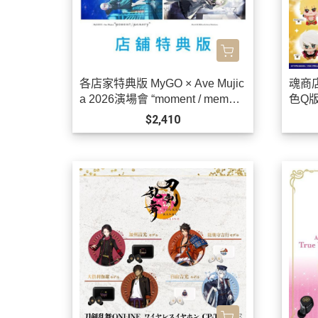
各店家特典版 MyGO × Ave Mujic
魂商店 
a 2026演場會 “moment / memor
色Q版
y” 藍光BD 特裝盤 BanG Dream!
售!
$2,410
*9/30發售!