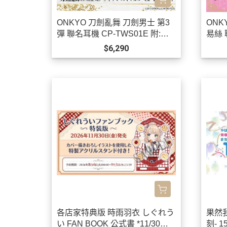
ONKYO 刀劍亂舞 刀劍男士 第3
ONK
彈 聯名耳機 CP-TWS01E 附:束
易絲 
口袋【跨境】0923*12月上旬發
境】*
$6,290
售!
各店家特典版 時雨羽衣 しぐれう
果然
い FAN BOOK 公式書 *11/30發
刻- 