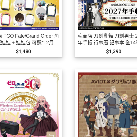
FGO Fate/Grand Order 角
魂商店 刀劍亂舞 刀劍男士 2
娃娃 + 娃娃包 可選*12月發
年手帳 行事曆 記事本 全1
選 *12月發售!
$1,480
$1,390