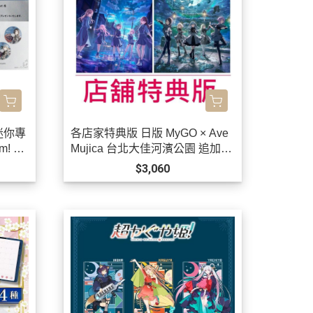
 迷你專
各店家特典版 日版 MyGO × Ave
! *1
Mujica 台北大佳河濱公園 追加公
演 2026演唱會 藍光BD BanG Dr
$3,060
eam! *1/27發售! 早期1202截止