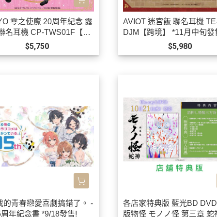
YO 零之使魔 20周年紀念 露
AVIOT 迷宮飯 聯名耳機 TE-
聯名耳機 CP-TWS01F【跨
DJM【跨境】 *11月中旬發
12月上旬發售!0923
$5,750
$5,980
我的青春戀愛喜劇搞錯了。 -
各店家特典版 藍光BD DVD
15周年紀念書 *9/18發售!
版物怪 モノノ怪 第三章 蛇神