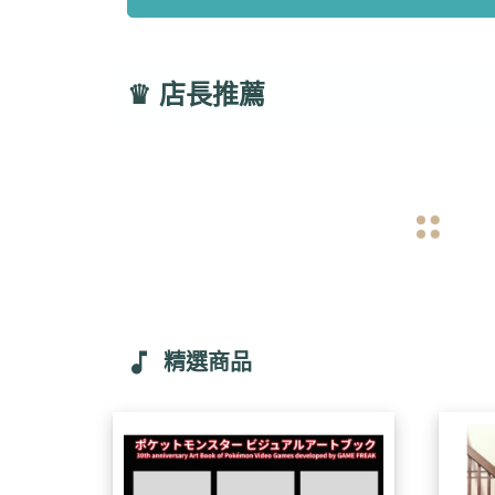
♛
店長推薦
navigate_before
music_note
精選商品