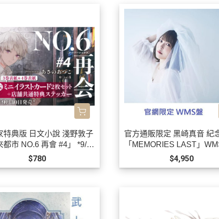
家特典版 日文小說 淺野敦子
官方通販限定 黑崎真音 紀
都市 NO.6 再會 #4」 *9/3
「MEMORIES LAST」W
!
黒崎真音 *9/22發售!0903
$780
$4,950