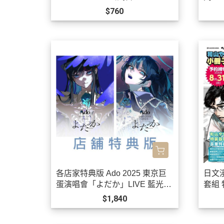
售!0901
$760
各店家特典版 Ado 2025 東京巨
日文
蛋演唱會「よだか」LIVE 藍光B
套組
D DVD *10/21發售!
唱卡拉
$1,840
售!