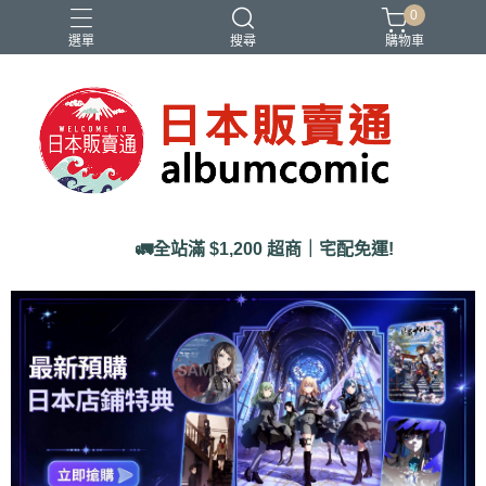
0
選單
搜尋
購物車
Ado
IDOLiSH7
バンドリ
刀劍亂舞
妮姬
🚛全站滿 $1,200 超商｜宅配免運!