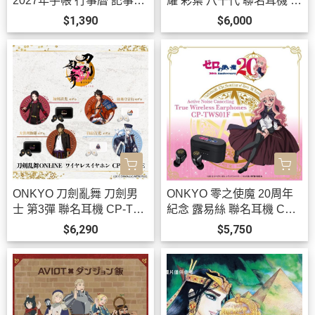
2027年手帳 行事曆 記事本
耀 彩葉 八千代 聯名耳機 C
全14種可選 *12月發售!
P-TWS01E【跨境】0826*
$1,390
$6,000
11月中旬發售!
ONKYO 刀劍亂舞 刀劍男
ONKYO 零之使魔 20周年
士 第3彈 聯名耳機 CP-TW
紀念 露易絲 聯名耳機 CP-
S01E 附:束口袋【跨境】0
TWS01F【跨境】*12月上
$6,290
$5,750
923*12月上旬發售!
旬發售!0923