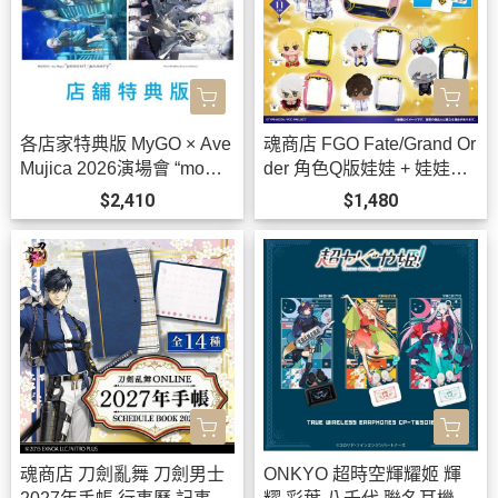
各店家特典版 MyGO × Ave
魂商店 FGO Fate/Grand Or
Mujica 2026演場會 “mome
der 角色Q版娃娃 + 娃娃包
nt / memory” 藍光BD 特裝
可選*12月發售!
$2,410
$1,480
盤 BanG Dream! *9/30發
售!
魂商店 刀劍亂舞 刀劍男士
ONKYO 超時空輝耀姬 輝