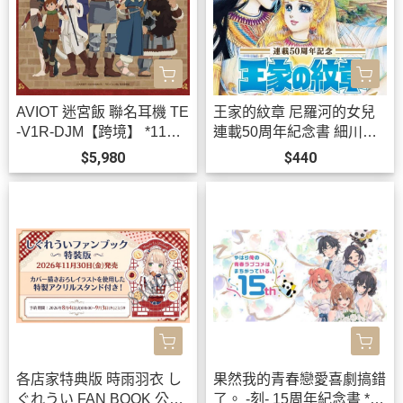
AVIOT 迷宮飯 聯名耳機 TE
王家的紋章 尼羅河的女兒
-V1R-DJM【跨境】 *11月
連載50周年紀念書 細川智
中旬發售!
榮子 芙〜みん *9/15發售!
$5,980
$440
各店家特典版 時雨羽衣 し
果然我的青春戀愛喜劇搞錯
ぐれうい FAN BOOK 公式
了。 -刻- 15周年紀念書 *9/