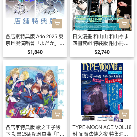
各店家特典版 Ado 2025 東
日文漫畫 和山山 和山やま
京巨蛋演唱會「よだか」LI
四冊套組 特裝版 附小冊
VE 藍光BD DVD *10/21發
子、立牌 去唱卡拉OK吧、
$1,840
$2,740
售!
為你著迷*12/11發售!
各店家特典版 歌之王子殿
TYPE-MOON ACE VOL.18
下 動畫15周紀念單曲「PRI
封面:魔法使之夜 特集:FGO