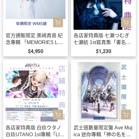
官方通販限定 黑崎真音 紀
各店家特典版 七瀬つむぎ
念專輯 「MEMORIES LAS
七瀨紡 1st寫真集「書名未
T」WMS盤 黒崎真音 *9/22
定」學園偶像大師 有村麻
$4,950
$1,230
發售!0903
央*10/30發售!
各店家特典版 白玖ウタノ
武士道數量限定盤 Ave Muj
白玖UTANO 1st專輯「LIN
ica 迷你專輯「神の名を」