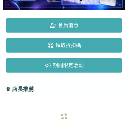
person_add_alt
會員優惠
ads_click
領取折扣碼
campaign
期間限定活動
♛
店長推薦
navigate_before
navigate_next