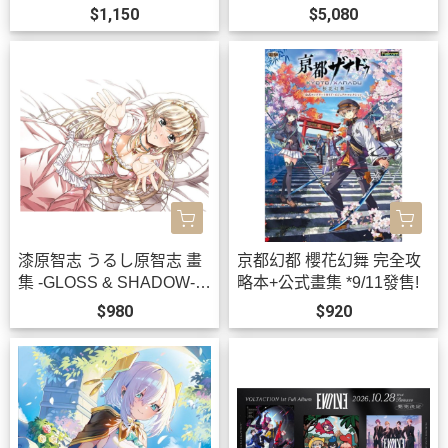
K!!」*11/11發售!
BanG Dream! *10/21發售!
$1,150
$5,080
漆原智志 うるし原智志 畫
京都幻都 櫻花幻舞 完全攻
集 -GLOSS & SHADOW-
略本+公式畫集 *9/11發售!
畫冊 作品集 *9/28發售!
$980
$920