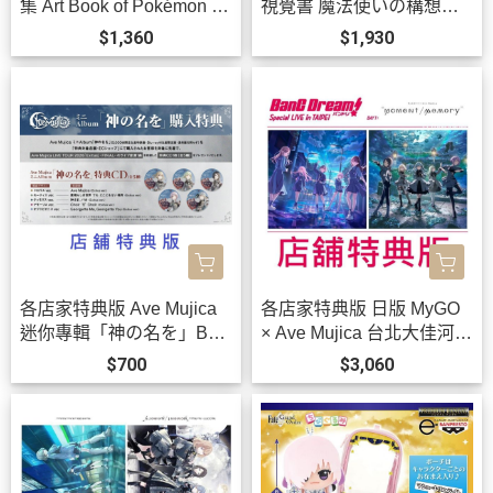
集 Art Book of Pokémon Vi
視覺書 魔法使いの構想形
deo Games developed by
而 *11/20發售!
$1,360
$1,930
GAME FREAK BOOK 1、
2、3 *12/18發售!
各店家特典版 Ave Mujica
各店家特典版 日版 MyGO
迷你專輯「神の名を」Ban
× Ave Mujica 台北大佳河濱
G Dream! *10/21發售! 早期
公園 追加公演 2026演唱會
$700
$3,060
0903
藍光BD BanG Dream! *1/2
7發售! 早期1202截止