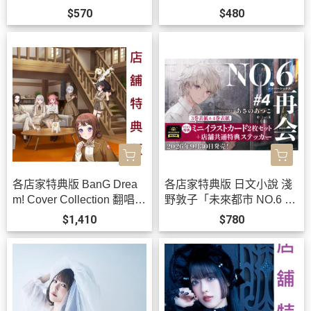
SM FOREVER!」STRISH
二部完結 *12/3發售!
$570
$480
*10/21發售!
各店家特典版 BanG Drea
各店家特典版 日文小說 淺
m! Cover Collection 翻唱曲
野敦子「未來都市 NO.6 再
專輯 Vol.11 *11/25發售!
會 #4」 *9/30發售!
$1,410
$780