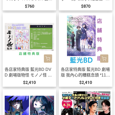
書 *11/30發售!0901
18發售!
$760
$870
各店家特典版 藍光BD DV
各店家特典版 藍光BD 劇場
D 劇場版物怪 モノノ怪 第
版 我內心的糟糕念頭 *11/1
三章 蛇神 *10/21發售!
8發售!0924
$2,410
$2,410