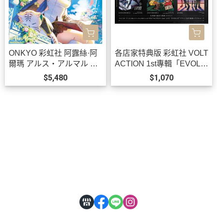
ONKYO 彩虹社 阿露絲·阿
各店家特典版 彩虹社 VOLT
爾瑪 アルス・アルマル 聯
ACTION 1st專輯「EVOLV
名耳機 CP-TWS01E【跨
E」0813 *10/28發售!
$5,480
$1,070
境】0814*11月上旬發售!
關於
全部商品
付款方式說明
會員權益說明