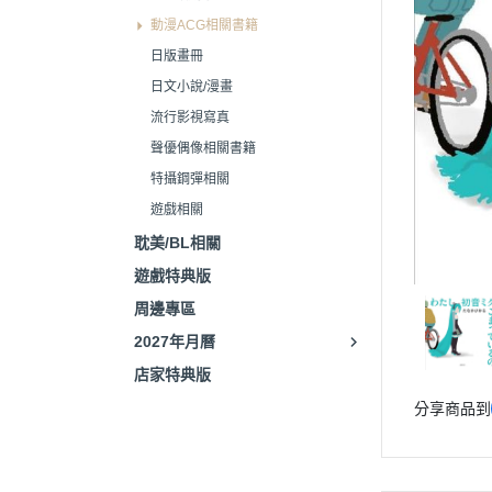
動漫ACG相關書籍
日版畫冊
日文小說/漫畫
流行影視寫真
聲優偶像相關書籍
特攝鋼彈相關
遊戲相關
耽美/BL相關
遊戲特典版
周邊專區
2027年月曆
店家特典版
分享商品到