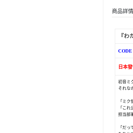
商品詳
『わ
COD
日本發售
初音ミ
それな
「ミク
「これ
担当部
「だっ