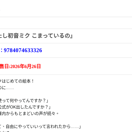
情
たし初音ミク こまっているの
』
9784074633326
E：
日:2026年6月26日
クはじめての絵本！
のに……
使って何やってんですか？」
公式がOK出したんですか？」
署内からもとまどいの声が続々。
て、自由にやっていいって言われたから……」