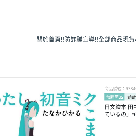
關於
首頁
!!防詐騙宣導!!
全部商品
現貨
商品編號：
9784
預購商品
預計
日文繪本 田
ているの」*6