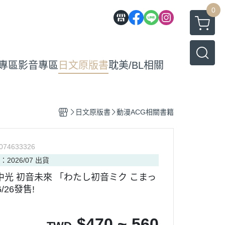
0
專區
影音專區
日文原版書
耽美/BL相關
日文原版書
動漫ACG相關書籍
074633326
：2026/07 出貨
中光 初音未來 「わたし初音ミク こまっ
/26發售!
$
470 ~ 560