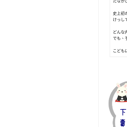
たなか
史上初
けっし
どんな
でも、
こども