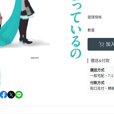
選擇規格
數量
加
運送&付款
運送方式
一般宅配
7-
付款方式
街口支付
轉