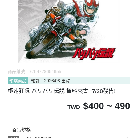
商品編號：
9784779654855
預購商品
預計：2026/08 出貨
極速狂飆 バリバリ伝説 資料夾書 *7/28發售!
$
400 ~ 490
TWD
商品規格