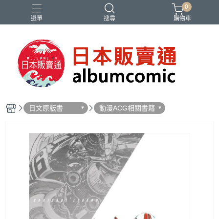
0
選單
搜尋
購物車
Ado
IDOLiSH7
バンドリ
刀劍亂舞
妮姬
日文原版書
動漫ACG相關書籍