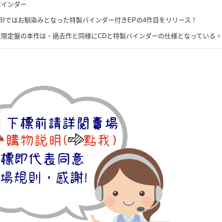
バインダー
OBIではお馴染みとなった特製バインダー付きEPの4作目をリリース！
産限定盤の本作は、過去作と同様にCDと特製バインダーの仕様となっている。