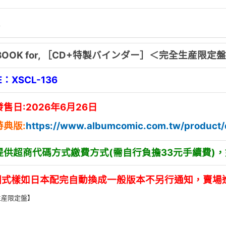
情
 BOOK for, ［CD+特製バインダー］＜完全生産限定
E：
XSCL-136
售日:2026年6月26日
特典版:
https://www.albumcomic.com.tw/product
提供超商代碼方式繳費方式(需自行負擔33元手續費)
回式樣如日本配完自動換成一般版本不另行通知，賣場
生産限定盤】