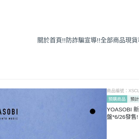
關於
首頁
!!防詐騙宣導!!
全部商品
現貨
商品編號：
XSCL
預購商品
預計
YOASOBI 
盤*6/26發售!