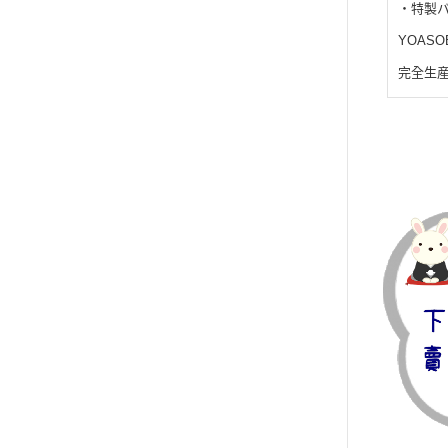
・特製
Y
OAS
完全生