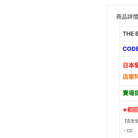
商品詳
THE
COD
日本發
店家
賣場
※初
【完全
・CD