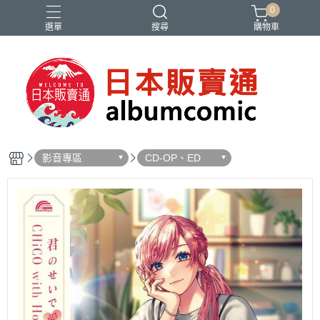
0
選單
搜尋
購物車
Ado
IDOLiSH7
バンドリ
刀劍亂舞
妮姬
影音專區
CD-OP、ED