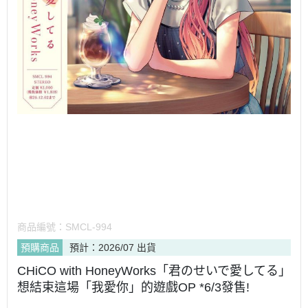
商品編號：
SMCL-994
預購商品
預計：2026/07 出貨
CHiCO with HoneyWorks「君のせいで愛してる」
想結束這場「我愛你」的遊戲OP *6/3發售!