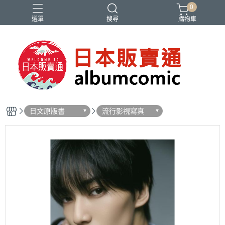
0
選單
搜尋
購物車
Ado
IDOLiSH7
バンドリ
刀劍亂舞
妮姬
日文原版書
流行影視寫真