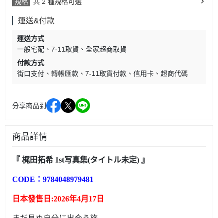
規格
共 2 種規格可選
運送&付款
運送方式
一般宅配
7-11取貨
全家超商取貨
付款方式
街口支付
轉帳匯款
7-11取貨付款
信用卡
超商代碼
分享商品到
商品詳情
『 梶田拓希 1st写真集(タイトル未定)
』
CODE：
9784048979481
日本發售日:
2026年4月17日