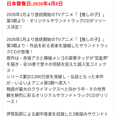
日本發售日:2026年4月8日
2026年1月より放送開始のTVアニメ「【推しの子】」
第3期より、オリジナルサウンドトラックCDがリリー
ス決定！
2026年1月より放送開始のTVアニメ『【推しの子】』
第3期より、作品を彩る音楽を凝縮したサウンドトラッ
クCDが登場！
原作は、赤坂アカと横槍メンゴの豪華タッグが“芸能界”
を描き、全16巻で堂々の完結を迎えた超人気コミック
ス。
シリーズ累計2,000万部を突破し、伝説となった本作
が、いよいよアニメ第3期へ突入！
物語が最大のクライマックスへと向かう中、その世界
観を鮮烈に彩るオリジナルサウンドトラックCDがリリ
ース！
伊賀拓郎による劇中音楽を収録した2枚組みサウンドト