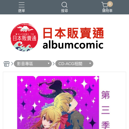
0
選單
搜尋
購物車
Ado
IDOLiSH7
バンドリ
刀劍亂舞
妮姬
影音專區
CD-ACG相關