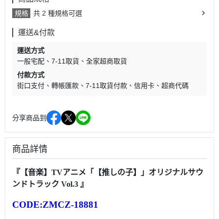
規格
共 2 種規格可選
運送&付款
運送方式
一般宅配
7-11取貨
全家超商取貨
付款方式
街口支付
轉帳匯款
7-11取貨付款
信用卡
超商代碼
分享商品到
商品詳情
『【音楽】TVアニメ「【推しの子】」オリジナルサウ
ンドトラック Vol.3 』
CODE:ZMCZ-18881