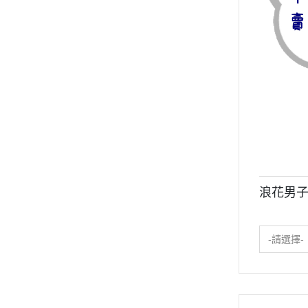
浪花男子 な
-請選擇-