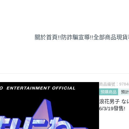
關於
首頁
!!防詐騙宣導!!
全部商品
現貨
商品編號：
9784
預購商品
預計
浪花男子 なにわ
6/3/19發售!