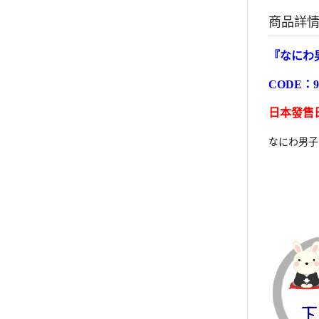
商品詳
『
なにわ男
CODE：
9
日本發售日
なにわ男子カレ