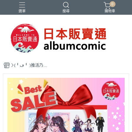
0
選單
搜尋
購物車
Ado
IDOLiSH7
バンドリ
刀劍亂舞
妮姬
(╹ڡ╹ )推活乃我活
【Vtuber特惠組
合】力推福袋(╹ڡ╹
)