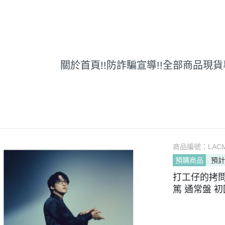
關於
首頁
!!防詐騙宣導!!
全部商品
現貨
商品編號：
LACM
預購商品
預計
打工仔的拷問
篤 通常盤 初回