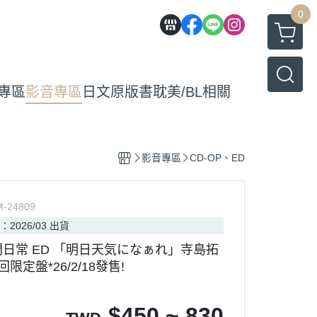
0
專區
影音專區
日文原版書
耽美/BL相關
影音專區
CD-OP、ED
-24809
：2026/03 出貨
日常 ED 「明日天気になぁれ」寺島拓
限定盤*26/2/18發售!
$
450 ~ 830