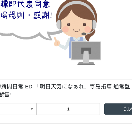
拷問日常 ED 「明日天気になぁれ」寺島拓篤 通常盤
8發售!
加