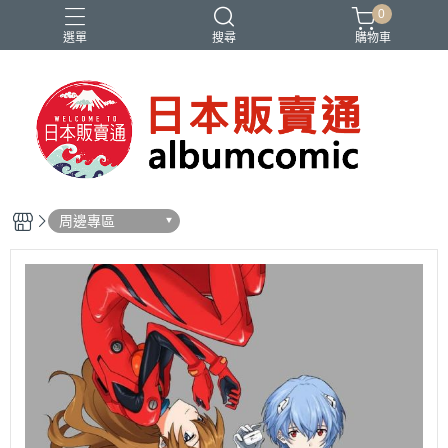
0
選單
搜尋
購物車
Ado
IDOLiSH7
バンドリ
刀劍亂舞
妮姬
周邊專區