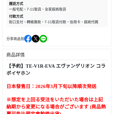
運送方式
一般宅配
7-11取貨
全家超商取貨
付款方式
街口支付
轉帳匯款
7-11取貨付款
信用卡
超商代碼
分享商品到
商品詳情
【予約】TE-V1R-EVA エヴァンゲリオン コラ
ボイヤホン
日本發售日：
2026年3月
下旬以降順次発送
※想定を上回る受注をいただいた場合は上記
納期から変更になる場合がございます (商品熱
賣可能比預定會較晚出貨)