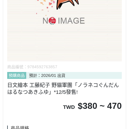
商品編號：
9784592763857
預購商品
預計：2026/01 出貨
日文繪本 工藤紀子 野貓軍團「ノラネコぐんだん
はるなつあきふゆ」*12/5發售!
$
380 ~ 470
TWD
商品規格