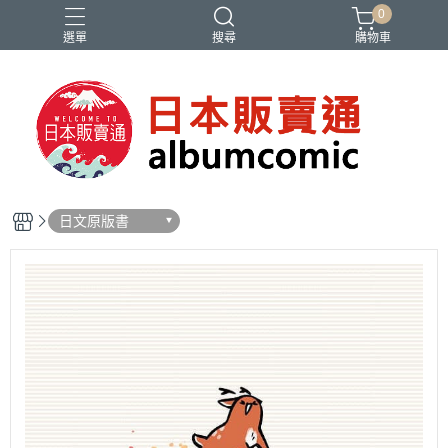
0
選單
搜尋
購物車
Ado
IDOLiSH7
バンドリ
刀劍亂舞
妮姬
日文原版書