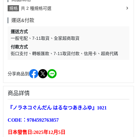
規格
共 2 種規格可選
運送&付款
運送方式
一般宅配
7-11取貨
全家超商取貨
付款方式
街口支付
轉帳匯款
7-11取貨付款
信用卡
超商代碼
分享商品到
商品詳情
『
ノラネコぐんだん はるなつあきふゆ
』1021
CODE：
9784592763857
日本發售日:2025年12月5日