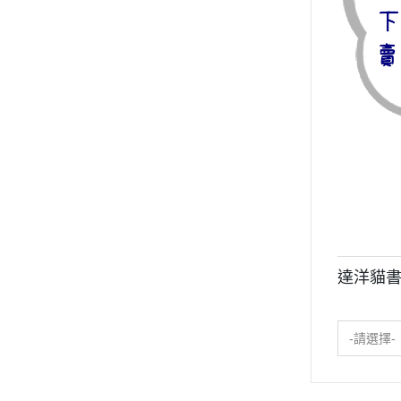
達洋貓書
-請選擇-