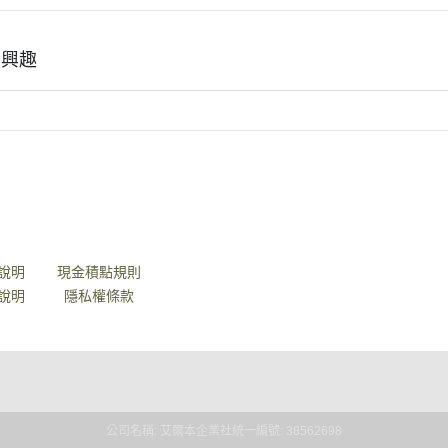
有興趣
說明
會員權益說明
說明
現金積點規則
說明
隱私權條款
公司名稱: 艾爾本企業社
統一編號: 38562698