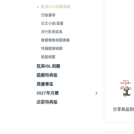
動漫ACG相關書籍
日版畫冊
日文小說/漫畫
流行影視寫真
聲優偶像相關書籍
特攝鋼彈相關
遊戲相關
耽美/BL相關
遊戲特典版
周邊專區
2027年月曆
店家特典版
分享商品到