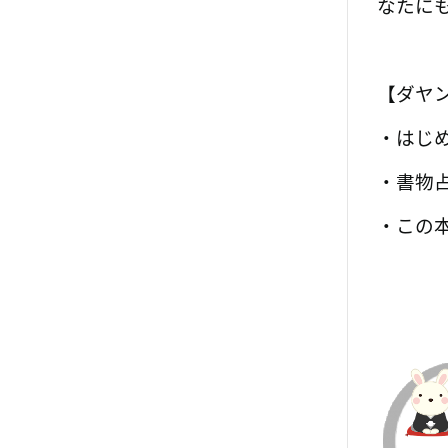
なたに
【ダヤ
・はじ
・書物
・この本