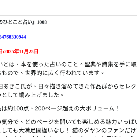
情
ひとこと占い』1008
4768330944
:
2025年11月25日
いとは、本を使った占いのこと。聖典や詩集を手に取
ぶもので、世界的に広く行われています。
池田あきこ氏が、日々描き溜めてきた作品群からセレ
いとして編み上げました。
は約100点、200ページ超えの大ボリューム！
の気分で、どのページを開いても楽しめる魅力いっぱ
としても大満足間違いなし！ 猫のダヤンのファンだ