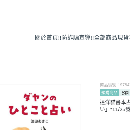
關於
首頁
!!防詐騙宣導!!
全部商品
現貨
商品編號：
9784
預購商品
預計
達洋貓書本占
い」*11/25