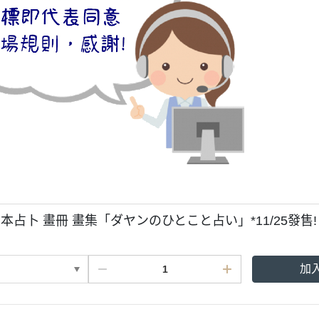
本占卜 畫冊 畫集「ダヤンのひとこと占い」*11/25發售!
加