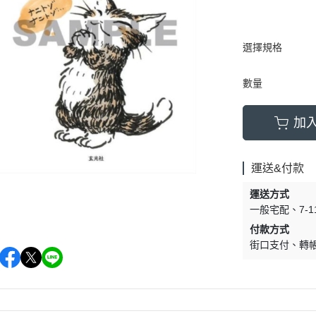
選擇規格
數量
加
運送&付款
運送方式
一般宅配
7-
付款方式
街口支付
轉