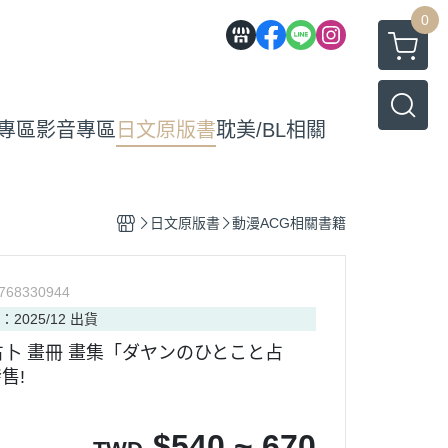
0
專區
影音專區
日文原版書
耽美/BL相關
日文原版書
動漫ACG相關書籍
768330944
：2025/12 出貨
卜 畫冊 畫集「ダヤンのひとこと占
發售!
$
540 ~ 670