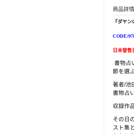
商品詳
『ダヤンの
CODE:978
日本發售日
書物占
節を選
著者/
書物占
収録作品
その日
スト集