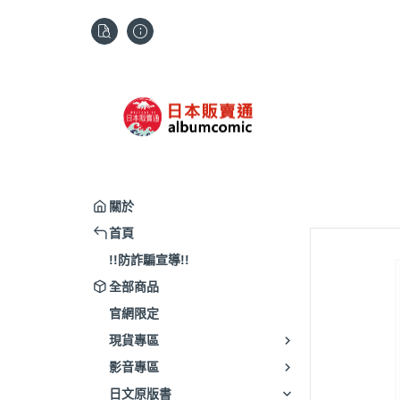
關於
首頁
!!防詐騙宣導!!
全部商品
官網限定
現貨專區
影音專區
日文原版書