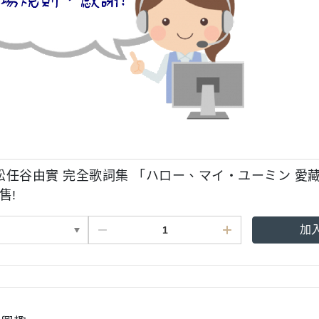
松任谷由實 完全歌詞集 「ハロー、マイ・ユーミン 愛
發售!
加