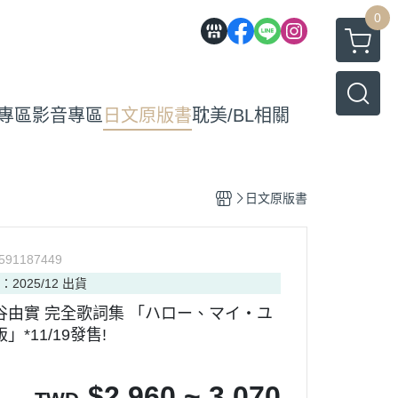
0
專區
影音專區
日文原版書
耽美/BL相關
日文原版書
591187449
：2025/12 出貨
谷由實 完全歌詞集 「ハロー、マイ・ユ
」*11/19發售!
$
2,960 ~ 3,070