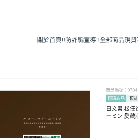
關於
首頁
!!防詐騙宣導!!
全部商品
現貨
商品編號：
9784
預購商品
預計
日文書 松任
ーミン 愛藏版