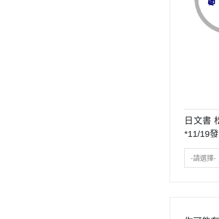
日文書 
*11/19
-請選擇-