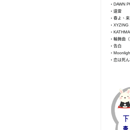
・DAWN P
・遠雷
・春よ、来
・XYZING 
・KATHMA
・輪舞曲（
・告白
・Moonligh
・恋は死ん