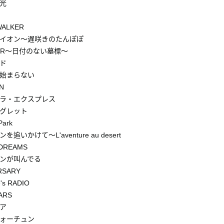
光
WALKER
イオン～遅咲きのたんぽぽ
GER～日付のない墓標～
ド
始まらない
N
ラ・エクスプレス
グレット
Park
追いかけて～L'aventure au desert
DREAMS
ンが叫んでる
RSARY
e's RADIO
ARS
ア
ォーチュン