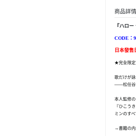
商品詳
『ハロー
CODE：
9
日本發售日
★完全限定
歌だけが詠
――松任谷
本人監修の
『ひこうき
ミンのすべ
→書籍の内