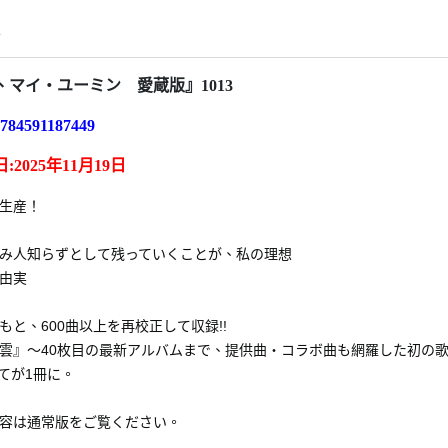
情
、マイ・ユーミン 愛蔵版』1013
784591187449
:
2025年11月19日
生産！
み人知らずとして残っていくことが、私の理想
由実
もと、600曲以上を再校正して収録!!
雲』～40枚目の最新アルバムまで、提供曲・コラボ曲も網羅した初の
てが1冊に。
容は通常版をご覧ください。