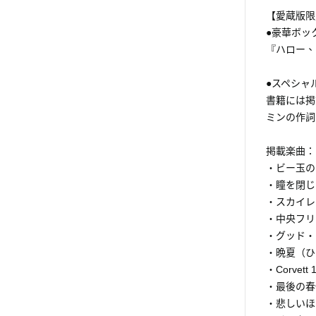
【愛蔵版限
●豪華ボッ
『ハロー、
●スペシャ
書籍には掲
ミンの作詞
掲載楽曲：
・ビー玉の
・瞳を閉じ
・スカイレ
・中央フリ
・グッド・
・晩夏（ひ
・Corvett 
・最後の春
・悲しいほ