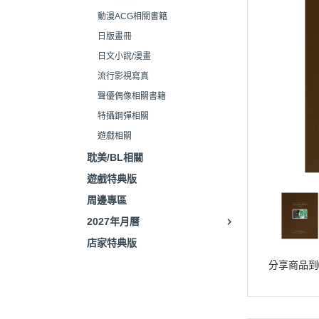
動漫ACG相關書籍
日版畫冊
日文小說/漫畫
流行影視寫真
聲優偶像相關書籍
特攝鋼彈相關
遊戲相關
耽美/BL相關
遊戲特典版
周邊專區
2027年月曆
店家特典版
分享商品到