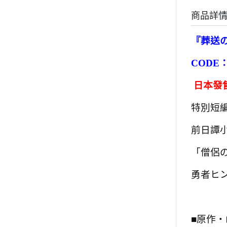
商品詳
『
葬送
CODE
日本發
特別短
前日譚
「僧侶
勇者ヒ
■原作