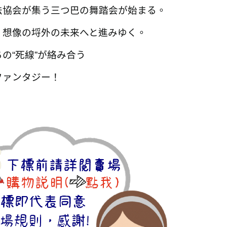
法協会が集う三つ巴の舞踏会が始まる。
、想像の埒外の未来へと進みゆく。
の“死線”が絡み合う
ファンタジー！