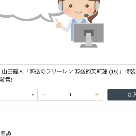
 山田鐘人「葬送のフリーレン 葬送的芙莉蓮 (15)」特裝
8發售!
加
有興趣