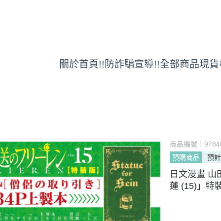
關於
首頁
!!防詐騙宣導!!
全部商品
現貨
商品編號：
9784
預購商品
預計
日文漫畫 山
蓮 (15)」特