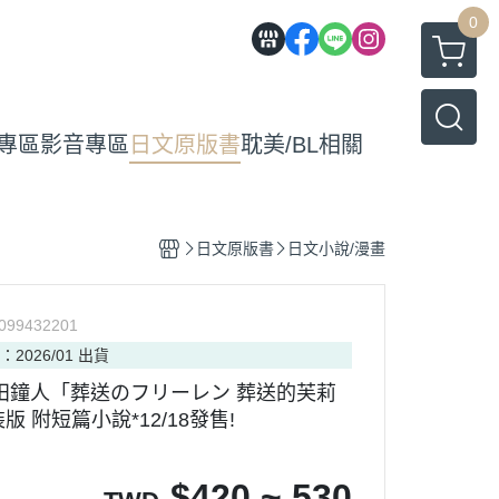
0
專區
影音專區
日文原版書
耽美/BL相關
日文原版書
日文小說/漫畫
099432201
：2026/01 出貨
田鐘人「葬送のフリーレン 葬送的芙莉
裝版 附短篇小說*12/18發售!
$
420 ~ 530