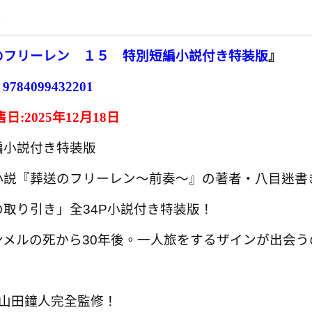
情
のフリーレン １５ 特別短編小説付き特装版
』
：
9784099432201
售日:
2025年12月18日
編小説付き特装版
小説『葬送のフリーレン～前奏～』の著者・八目迷書
の取り引き」全34P小説付き特装版！
ンメルの死から30年後。一人旅をするザインが出会う
・山田鐘人完全監修！