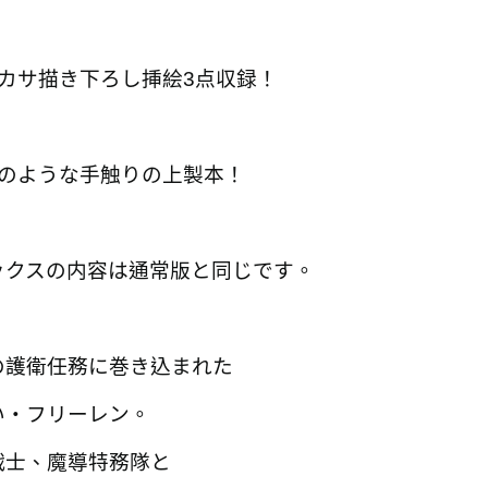
ツカサ描き下ろし挿絵3点収録！
書のような手触りの上製本！
ックスの内容は通常版と同じです。
の護衛任務に巻き込まれた
い・フリーレン。
戦士、魔導特務隊と