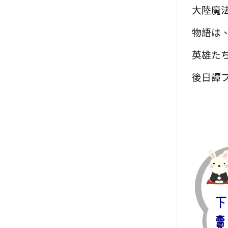
大陸魔
物語は
英雄たち
後日譚