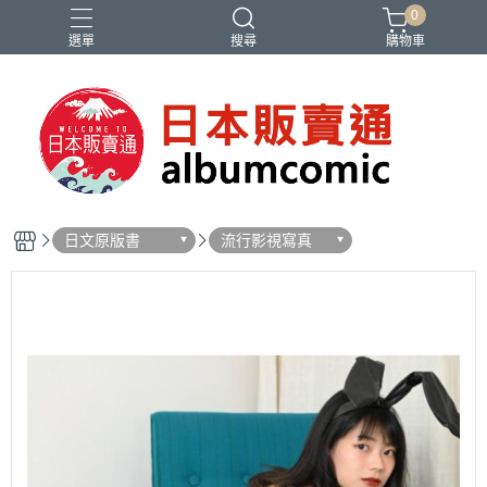
0
選單
搜尋
購物車
Ado
IDOLiSH7
バンドリ
刀劍亂舞
妮姬
日文原版書
流行影視寫真