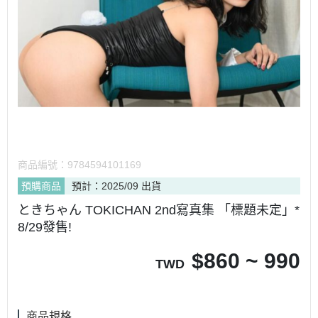
商品編號：
9784594101169
預購商品
預計：2025/09 出貨
ときちゃん TOKICHAN 2nd寫真集 「標題未定」*
8/29發售!
$
860 ~ 990
TWD
商品規格