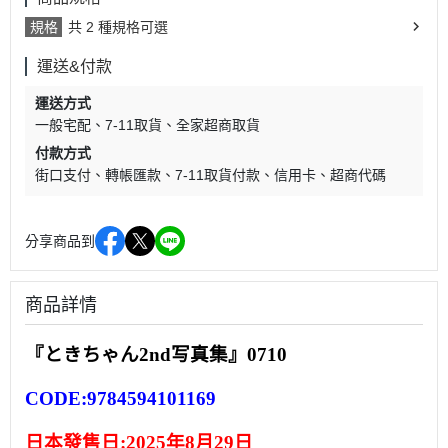
規格
共 2 種規格可選
運送&付款
運送方式
一般宅配
7-11取貨
全家超商取貨
付款方式
街口支付
轉帳匯款
7-11取貨付款
信用卡
超商代碼
分享商品到
商品詳情
『ときちゃん2nd写真集』0710
CODE:9784594101169
日本發售日:
2025年8月29日