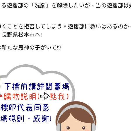
よる遊摺部の「洗脳」を解除したいが、当の遊摺部は
、
解くことを拒否してしまう。遊摺部に救いはあるのか
・長野県松本市へ!
新たな鬼神の子がいて!?