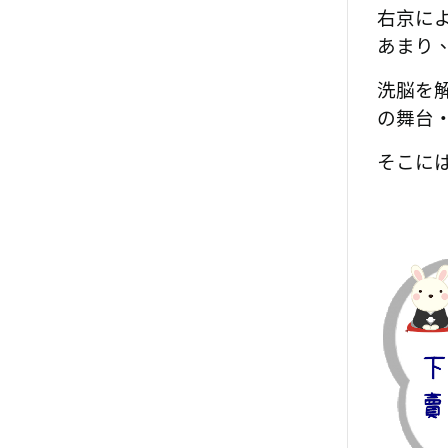
右京に
あまり
洗脳を
の舞台
そこには