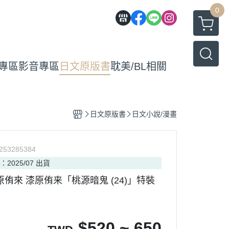
0
專區
影音專區
日文原版書
耽美/BL相關
日文原版書
日文小說/漫畫
253285384
：2025/07 出貨
原侑來 漆原侑来「桃源暗鬼 (24)」特裝
$
520 ~ 650