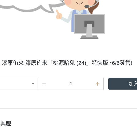
漆原侑來 漆原侑来「桃源暗鬼 (24)」特裝版 *6/6發售!
加
有興趣