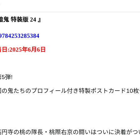
情
暗鬼 特装版 24
』
9784253285384
日:
2025年6月6日
5弾!
園の鬼たちのプロフィール付き特製ポストカード10枚
高円寺の桃の隊長・桃際右京の闘いはついに決着がつ