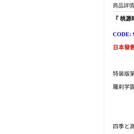
商品詳
『 桃源
CODE: 
日本發售
特装版第
羅刹学
四季と