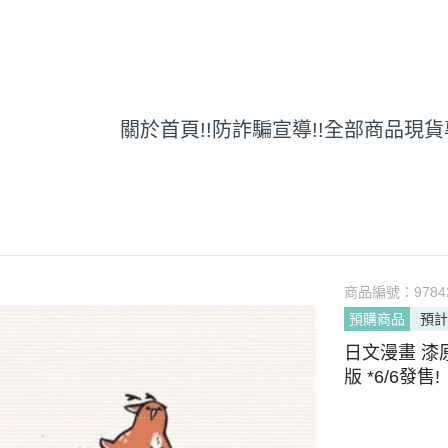
關於
首頁
!!防詐騙宣導!!
全部商品
現貨
商品編號：
9784
預購商品
預計
日文漫畫 漆
版 *6/6發售!