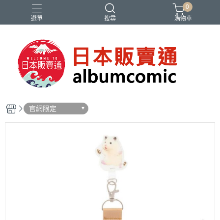
0
選單
搜尋
購物車
Ado
IDOLiSH7
バンドリ
刀劍亂舞
妮姬
官網限定