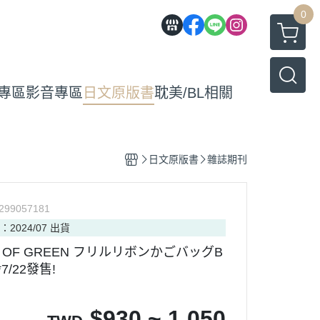
0
專區
影音專區
日文原版書
耽美/BL相關
日文原版書
雜誌期刊
299057181
：2024/07 出貨
PE OF GREEN フリルリボンかごバッグB
7/22發售!
$
930 ~ 1,050