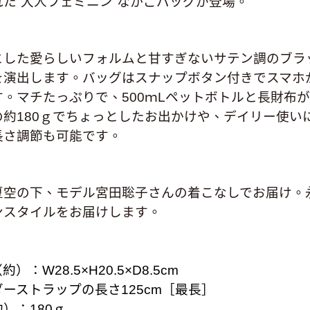
れた“大人フェミニン”なかごバッグが登場。
とした愛らしいフォルムと甘すぎないサテン調のブラ
を演出します。バッグはスナップボタン付きでスマホ
す。マチたっぷりで、500ｍLペットボトルと長財布
の約180ｇでちょっとしたお出かけや、デイリー使い
長さ調節も可能です。
夏空の下、モデル宮田聡子さんの着こなしでお届け。
ンスタイルをお届けします。
）：W28.5×H20.5×D8.5cm
ーストラップの長さ125cm［最長］
）：180ｇ