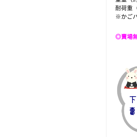
耐荷重（
※かご
◎賣場