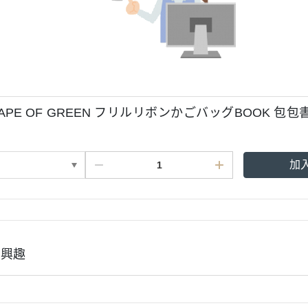
CAPE OF GREEN フリルリボンかごバッグBOOK 包包書*
加
有興趣