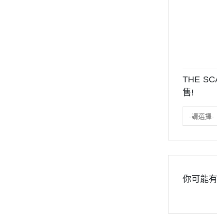
THE S
售!
-請選擇-
你可能