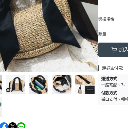
選擇規格
數量
加
運送&付款
運送方式
一般宅配
7-
付款方式
街口支付
轉