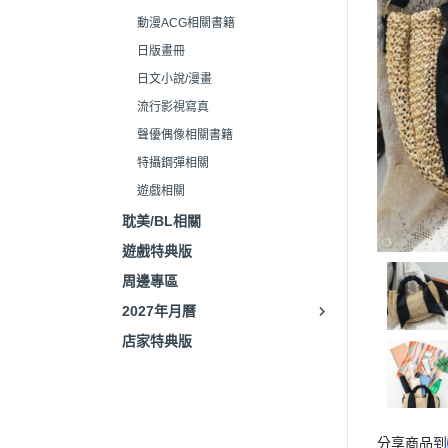
動漫ACG相關書籍
日版畫冊
日文小說/漫畫
流行影視寫真
聲優偶像相關書籍
特攝鋼彈相關
遊戲相關
耽美/BL相關
遊戲特典版
周邊專區
2027年月曆
店家特典版
分享商品到