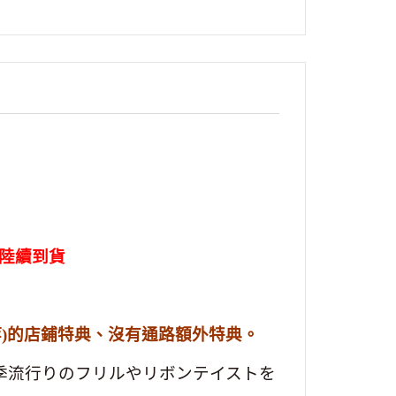
』
週陸續到貨
.等)的店鋪特典
、沒有通路額外特典。
から今季流行りのフリルやリボンテイストを