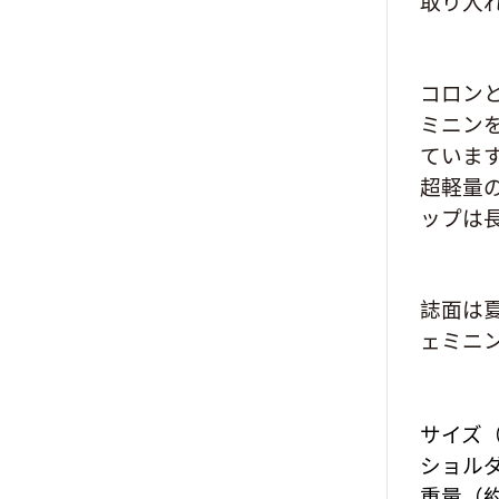
取り入
コロン
ミニン
ていま
超軽量
ップは
誌面は
ェミニ
サイズ（約
ショルダ
重量（約