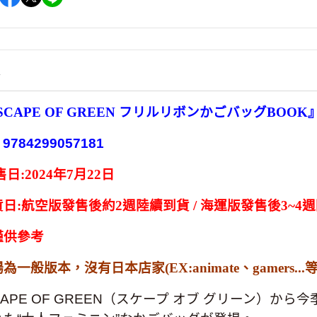
情
 SCAPE OF GREEN フリルリボンかごバッグBOOK
：
9784299057181
日:2024年7月22
日
日:航空版發售後約2週陸續到貨 / 海運版發售後3~4
僅供參考
一般版本，沒有日本店家(EX:animate、gamers..
SCAPE OF GREEN（スケープ オブ グリーン）