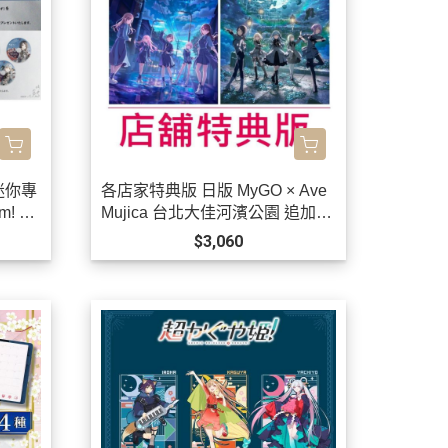
 迷你專
各店家特典版 日版 MyGO × Ave
! *1
Mujica 台北大佳河濱公園 追加公
演 2026演唱會 藍光BD BanG Dr
$3,060
eam! *1/27發售! 早期1202截止