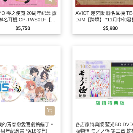
YO 零之使魔 20周年紀念 露
AVIOT 迷宮飯 聯名耳機 TE-
聯名耳機 CP-TWS01F【跨
DJM【跨境】 *11月中旬發
12月上旬發售!0923
$5,750
$5,980
我的青春戀愛喜劇搞錯了。 -
各店家特典版 藍光BD DVD
15周年紀念書 *9/18發售!
版物怪 モノノ怪 第三章 蛇神