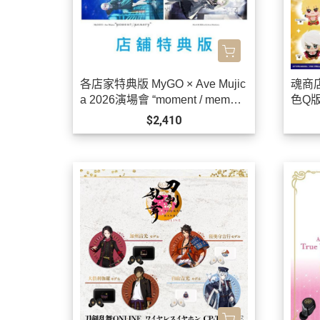
各店家特典版 MyGO × Ave Mujic
魂商店 
a 2026演場會 “moment / memor
色Q版
y” 藍光BD 特裝盤 BanG Dream!
售!
$2,410
*9/30發售!