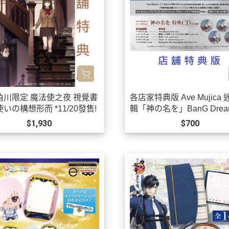
角川限定 魔法使之夜 視覺書
各店家特典版 Ave Mujica
いの構想形而 *11/20發售!
輯「神の名を」BanG Dream
0/21發售! 早期0903
$1,930
$700