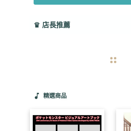
♛
店長推薦
navigate_before
music_note
精選商品