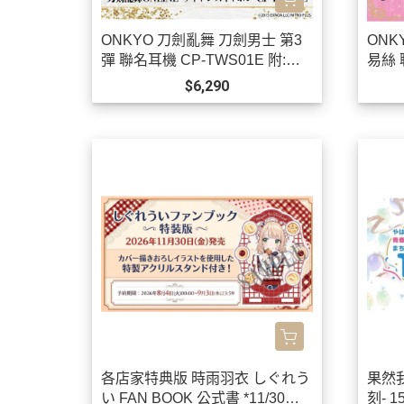
ONKYO 刀劍亂舞 刀劍男士 第3
ONK
彈 聯名耳機 CP-TWS01E 附:束
易絲 
口袋【跨境】0923*12月上旬發
境】*
$6,290
售!
各店家特典版 時雨羽衣 しぐれう
果然
い FAN BOOK 公式書 *11/30發
刻- 