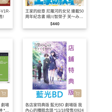
V1R-
王家的紋章 尼羅河的女兒 連載50
售!
周年紀念書 細川智榮子 芙〜みん
*9/15發售!
$440
 劇場
各店家特典版 藍光BD 劇場版 我
 *1
內心的糟糕念頭 *11/18發售!0924