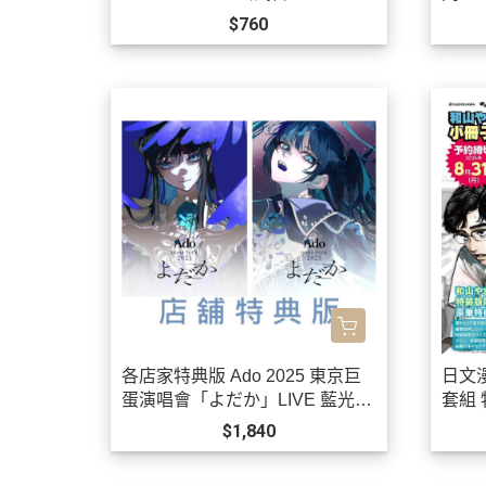
售!0901
$760
各店家特典版 Ado 2025 東京巨
日文
蛋演唱會「よだか」LIVE 藍光B
套組
D DVD *10/21發售!
唱卡拉
$1,840
售!