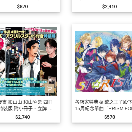
0/21發售!
$870
$2,410
漫畫 和山山 和山やま 四冊
各店家特典版 歌之王子殿下
 特裝版 附小冊子、立牌 去
15周紀念單曲「PRISM FO
OK吧、為你著迷*12/11發
ER!」STRISH *10/21發售!
$2,740
$570