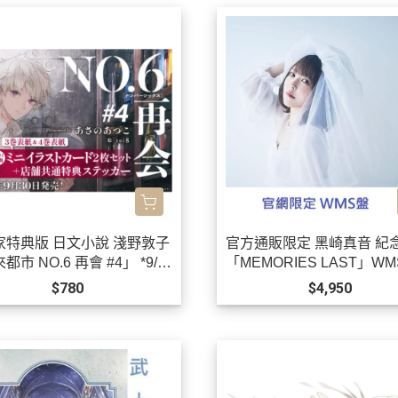
家特典版 日文小說 淺野敦子
官方通販限定 黑崎真音 紀
都市 NO.6 再會 #4」 *9/3
「MEMORIES LAST」W
!
黒崎真音 *9/22發售!0903
$780
$4,950