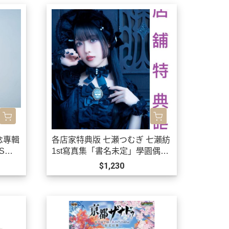
念專輯
各店家特典版 七瀬つむぎ 七瀨紡
MS盤
1st寫真集「書名未定」學園偶像
大師 有村麻央*10/30發售!
$1,230