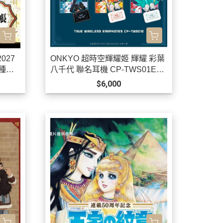
027
ONKYO 超時空輝耀姬 輝耀 彩葉
4種可
八千代 聯名耳機 CP-TWS01E
【跨境】0826*11月中旬發售!
$6,000