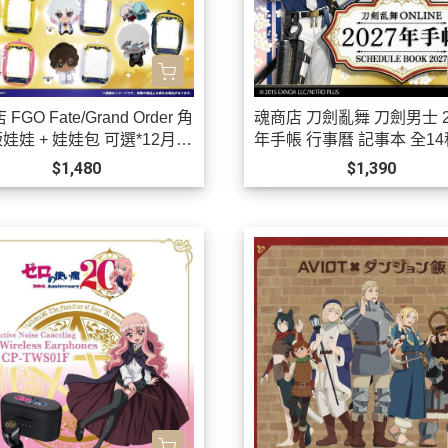
FGO Fate/Grand Order 角
魂商店 刀劍亂舞 刀劍男士 2
娃娃 + 娃娃包 可選*12月發
年手帳 行事曆 記事本 全1
選 *12月發售!
$1,480
$1,390