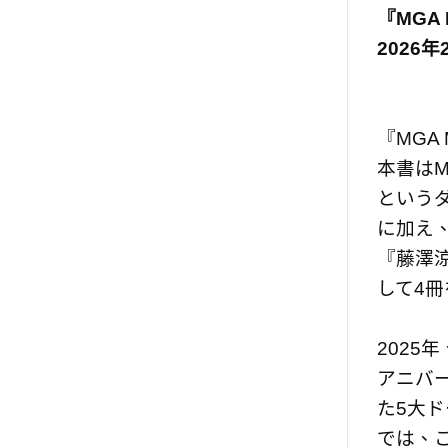
『MGA 
2026
『MGA 
本書はMr
というダ
に加え
『藤澤涼
して4
2025年
アニバ
た5大
では、