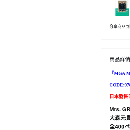
分享商品到
商品詳
『
MGA M
CODE
:97
日本發售日:
Mrs.
大森元
全400