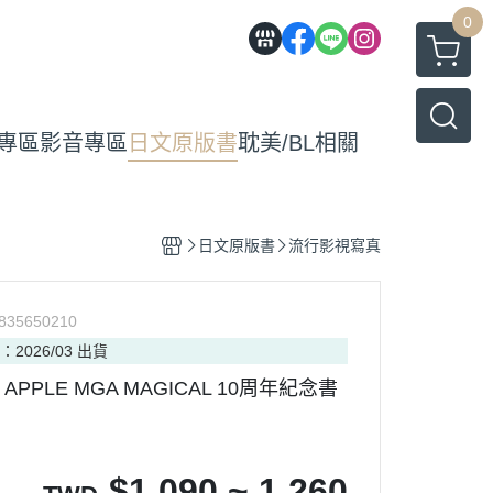
0
專區
影音專區
日文原版書
耽美/BL相關
日文原版書
流行影視寫真
835650210
：2026/03 出貨
N APPLE MGA MAGICAL 10周年紀念書
$
1,090 ~ 1,260