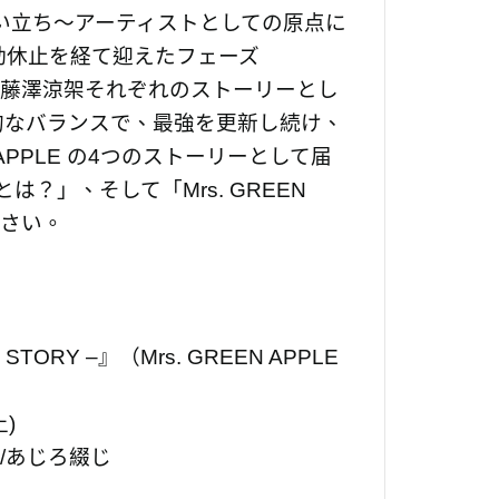
い立ち〜アーティストとしての原点に
活動休止を経て迎えたフェーズ
井滉斗、藤澤涼架それぞれのストーリーとし
的なバランスで、最強を更新し続け、
 APPLE の4つのストーリーとして届
」、そして「Mrs. GREEN
ださい。
 STORY –』（Mrs. GREEN APPLE
土)
/あじろ綴じ