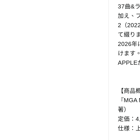
37曲
加え、フ
2（20
て綴り
2026
けます。
APP
【商品
『MGA M
著）
定価：4,
仕様：上