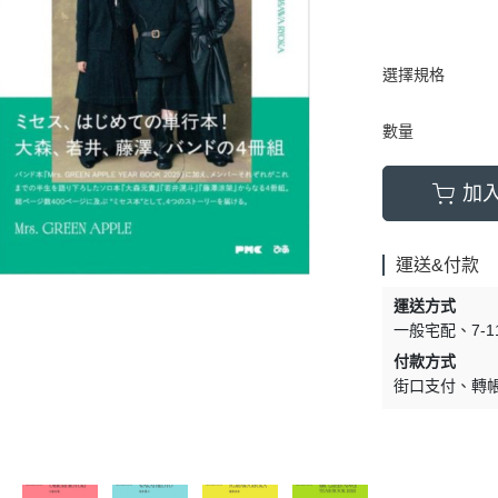
選擇規格
數量
加
運送&付款
運送方式
一般宅配
7-
付款方式
街口支付
轉