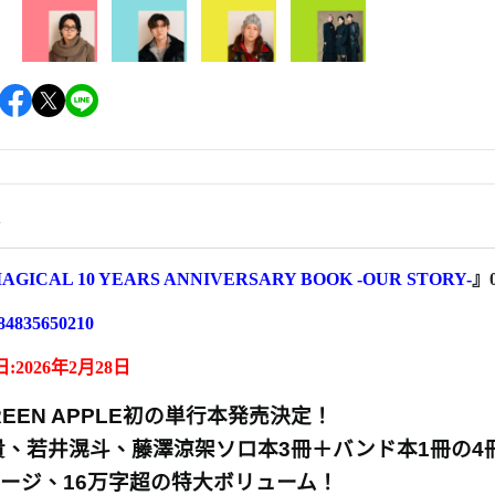
情
AGICAL 10 YEARS ANNIVERSARY BOOK -OUR STORY-
』0
84835650210
2026年2月28日
 GREEN APPLE初の単行本発売決定！
貴、若井滉斗、藤澤涼架ソロ本3冊＋バンド本1冊の4
ページ、16万字超の特大ボリューム！