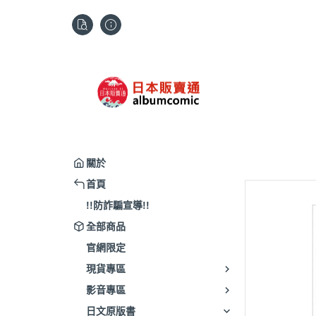
關於
首頁
!!防詐騙宣導!!
全部商品
官網限定
現貨專區
影音專區
日文原版書