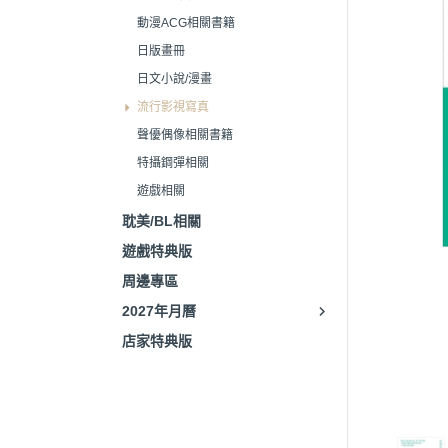
動漫ACG相關書籍
日版畫冊
日文小說/漫畫
流行影視寫真
聲優偶像相關書籍
特攝鋼彈相關
遊戲相關
耽美/BL相關
遊戲特典版
周邊專區
2027年月曆
店家特典版