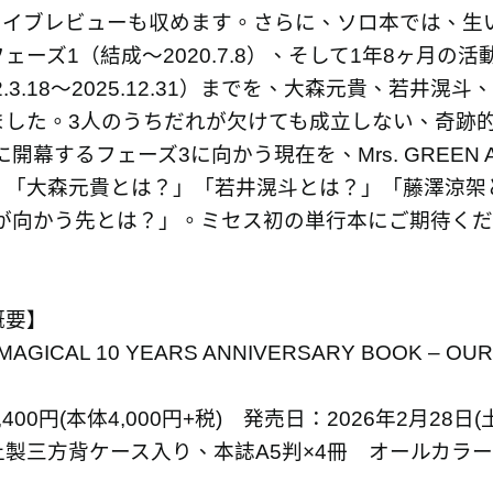
&ライブレビューも収めます。さらに、ソロ本では、生
ェーズ1（結成〜2020.7.8）、そして1年8ヶ月の
22.3.18〜2025.12.31）までを、大森元貴、若
ました。3人のうちだれが欠けても成立しない、奇跡
年に開幕するフェーズ3に向かう現在を、Mrs. GREEN
「大森元貴とは？」「若井滉斗とは？」「藤澤涼架とは？
LEが向かう先とは？」。ミセス初の単行本にご期待く
概要】
AGICAL 10 YEARS ANNIVERSARY BOOK – OUR
400円(本体4,000円+税) 発売日：2026年2月28日(
製三方背ケース入り、本誌A5判×4冊 オールカラー