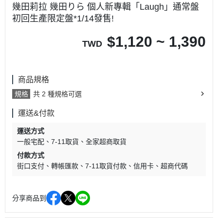
幾田莉拉 幾田りら 個人新專輯「Laugh」通常盤
初回生產限定盤*1/14發售!
$
1,120 ~ 1,390
TWD
商品規格
規格
共 2 種規格可選
運送&付款
運送方式
一般宅配
7-11取貨
全家超商取貨
付款方式
街口支付
轉帳匯款
7-11取貨付款
信用卡
超商代碼
分享商品到