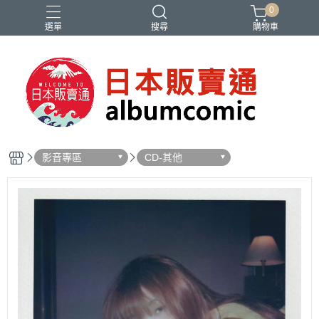
0
選單
搜尋
購物車
Ado
IDOLiSH7
バンドリ
刀劍亂舞
妮姬
影音專區
CD-其他