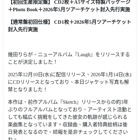
【初回生産限定盤】 CD2枚＋A5サイズ特製パッケージ
＋Photo Book
＋2026年5月ツアーチケット封入先行実施
【通常盤初回仕様】 CD1枚
＋2026年5月ツアーチケット
封入先行実施
幾田りらが、ニューアルバム『Laugh』をリリースする
ことが決定しました！
2025年12月10日(水)に配信リリース、2026年1月14日(水)
にCDリリースとなっており、本日ジャケット写真も解
禁となりました！
本作は、前作アルバム『Sketch』リリースからの約3年
ぶりのフルアルバムとなっており、アーティスト活動と
しても幅広く挑戦をしてきた彼女の軌跡が感じられる
楽曲集となっています。収録曲、購入者特典絵柄は後
日発表となるので、続報を是非チェックしてください
ね。