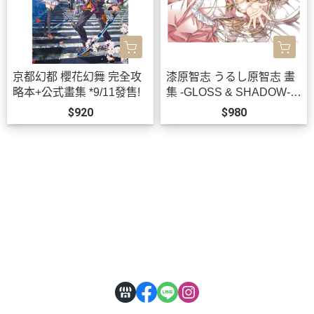
京都幻都 櫻花幻舞 完全攻
漆原智志 うるし原智志 畫
略本+公式畫集 *9/11發售!
集 -GLOSS & SHADOW-
畫冊 作品集 *9/28發售!
$920
$980
關於
全部商品
付款方式說明
會員權益說明