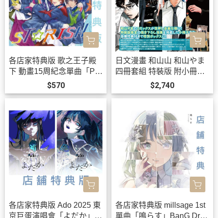
各店家特典版 歌之王子殿
日文漫畫 和山山 和山やま
下 動畫15周紀念單曲「PRI
四冊套組 特裝版 附小冊
SM FOREVER!」STRISH
子、立牌 去唱卡拉OK吧、
$570
$2,740
*10/21發售!
為你著迷*12/11發售!
各店家特典版 Ado 2025 東
各店家特典版 millsage 1st
京巨蛋演唱會「よだか」LI
單曲「鳴らす」BanG Drea