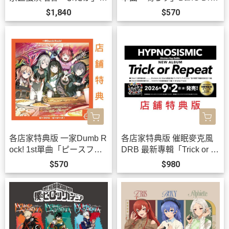
VE 藍光BD DVD *10/21發
m! *9/30發售!
$1,840
$570
售!
各店家特典版 一家Dumb R
各店家特典版 催眠麥克風
ock! 1st單曲「ピースフ
DRB 最新專輯「Trick or R
ル・ピーシーズ！」BanG
epeat」*9/2發售!
$570
$980
Dream!*9/30發售!