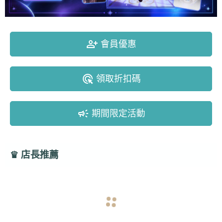
person_add_alt
會員優惠
ads_click
領取折扣碼
campaign
期間限定活動
♛
店長推薦
navigate_before
navigate_next