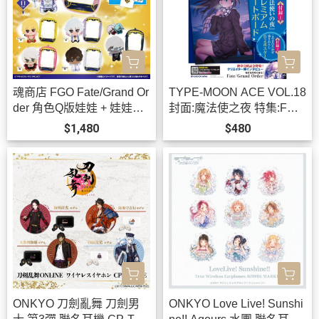
魂商店 FGO Fate/Grand Or
TYPE-MOON ACE VOL.18
der 角色Q版娃娃 + 娃娃包
封面:魔法使之夜 特集:FGO
可選*12月發售!
二部完結 *12/3發售!
$1,480
$480
ONKYO 刀劍亂舞 刀劍男
ONKYO Love Live! Sunshi