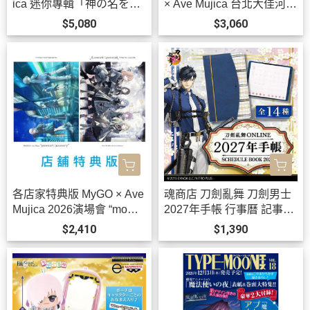
ica 迷你專輯「神の名を」
× Ave Mujica 台北大佳河濱
BanG Dream! *10/21發售!
公園 追加公演 2026演唱會
$5,080
$3,060
藍光BD BanG Dream! *1/2
7發售! 早期1202截止
各店家特典版 MyGO × Ave
魂商店 刀劍亂舞 刀劍男士
Mujica 2026演場會 “mome
2027年手帳 行事曆 記事本
nt / memory” 藍光BD 特裝
全14種可選 *12月發售!
$2,410
$1,390
盤 BanG Dream! *9/30發
售!