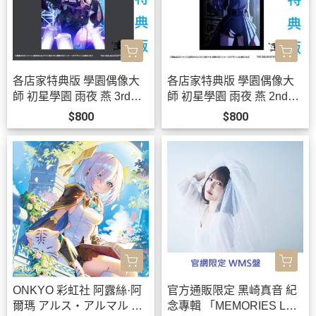
各店家特典版 學園偶像大
各店家特典版 學園偶像大
師 初星學園 雨夜 燕 3rd單
師 初星學園 雨夜 燕 2nd單
曲「クライアイ」*12/2發
曲「三分半の創世」*12/2
$800
$800
售!
發售!
ONKYO 彩虹社 阿露絲·阿
官方通販限定 黑崎真音 紀
爾瑪 アルス・アルマル 聯
念專輯 「MEMORIES LAS