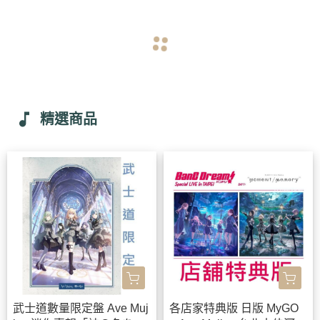
navigate_before
navigate_next
music_note
精選商品
武士道數量限定盤 Ave Muj
各店家特典版 日版 MyGO