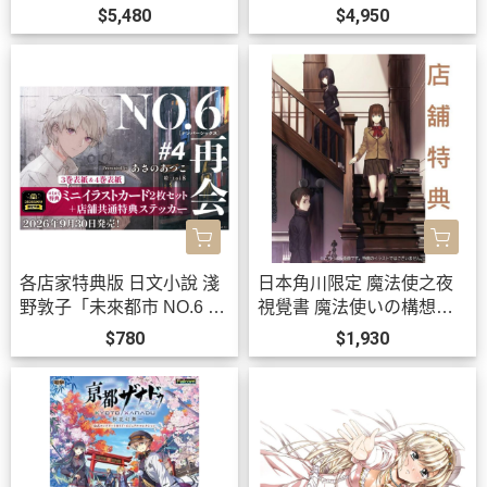
名耳機 CP-TWS01E【跨
T」WMS盤 黒崎真音 *9/22
$5,480
$4,950
境】0814*11月上旬發售!
發售!0903
各店家特典版 日文小說 淺
日本角川限定 魔法使之夜
野敦子「未來都市 NO.6 再
視覺書 魔法使いの構想形
會 #4」 *9/30發售!
而 *11/20發售!
$780
$1,930