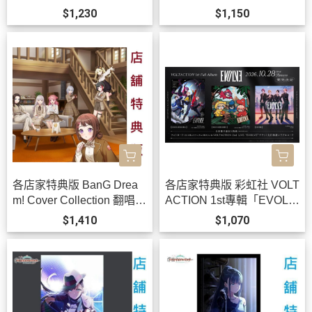
定」學園偶像大師 有村麻
K!!」*11/11發售!
$1,230
$1,150
央*10/30發售!
各店家特典版 BanG Drea
各店家特典版 彩虹社 VOLT
m! Cover Collection 翻唱曲
ACTION 1st專輯「EVOLV
專輯 Vol.11 *11/25發售!
E」0813 *10/28發售!
$1,410
$1,070