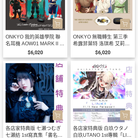
ONKYO 我的英雄學院 聯
ONKYO 無職轉生 第三季
名耳機 AOW01 MARKⅡ
希露菲葉特 洛琪希 艾莉絲
【跨境】0826*10月下旬-1
聯名耳機 AOW01 MARKⅡ
$6,020
$6,020
1月上旬發售!
【跨境】0902 *11月上旬-
中旬發售!
各店家特典版 七瀬つむぎ
各店家特典版 白玖ウタノ
七瀨紡 1st寫真集「書名未
白玖UTANO 1st專輯「LIN