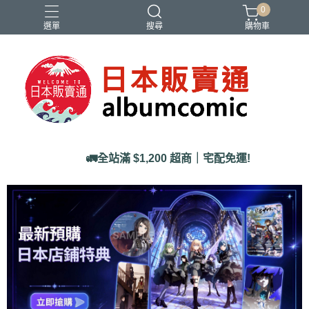
0
選單
搜尋
購物車
Ado
IDOLiSH7
バンドリ
刀劍亂舞
妮姬
🚛全站滿 $1,200 超商｜宅配免運!