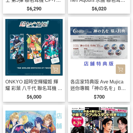
士 第3彈 聯名耳機 CP-TW
ne!! Aqours 水團 聯名耳機
S01E 附:束口袋【跨境】0
AOW01 MARKⅡ【跨境】
$6,290
$6,020
923*12月上旬發售!
0923 *12月上旬發售!
ONKYO 超時空輝耀姬 輝
各店家特典版 Ave Mujica
耀 彩葉 八千代 聯名耳機 C
迷你專輯「神の名を」Ban
P-TWS01E【跨境】0826*
G Dream! *10/21發售! 早期
$6,000
$700
11月中旬發售!
0903